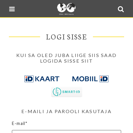
Blogi
Sulge menüü
E-pood
Kontakt
LOGI SISSE
Minu BPW
In English
KUI SA OLED JUBA LIIGE SIIS SAAD
LOGIDA SISSE SIIT
E-MAILI JA PAROOLI KASUTAJA
E-mail*