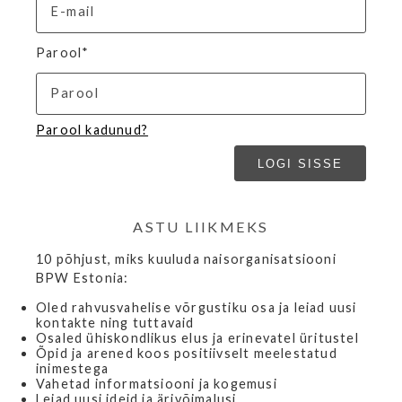
Parool*
Parool kadunud?
ASTU LIIKMEKS
10 põhjust, miks kuuluda naisorganisatsiooni
BPW Estonia:
Oled rahvusvahelise võrgustiku osa ja leiad uusi
kontakte ning tuttavaid
Osaled ühiskondlikus elus ja erinevatel üritustel
Õpid ja arened koos positiivselt meelestatud
inimestega
Vahetad informatsiooni ja kogemusi
Leiad uusi ideid ja ärivõimalusi