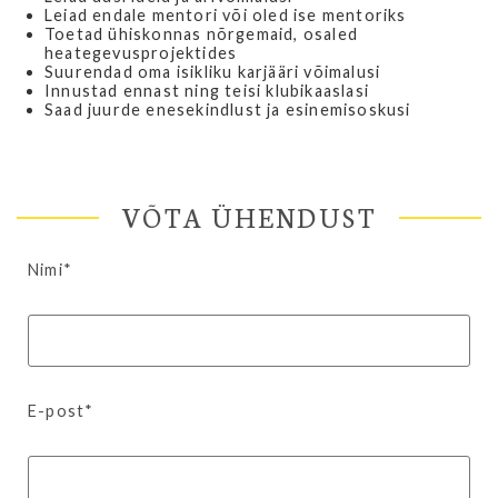
Leiad endale mentori või oled ise mentoriks
Toetad ühiskonnas nõrgemaid, osaled
heategevusprojektides
Suurendad oma isikliku karjääri võimalusi
Innustad ennast ning teisi klubikaaslasi
Saad juurde enesekindlust ja esinemisoskusi
VÕTA ÜHENDUST
Nimi*
E-post*