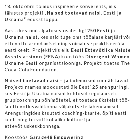
18. oktoobril toimus inspireeriv konverents, mis
tähistas projekti
„Naised toetavad naisi. Eesti ja
Ukraina“
edukat lõppu.
Aasta kestnud algatuses osales ligi
250 Eesti ja
Ukraina naist
, kes said tuge oma tööalase karjääri või
ettevõtte arendamisel ning võimaluse praktiseerida
eesti keelt. Projekti viis ellu
Eesti Ettevõtlike Naiste
Assotsiatsioon (EENA)
koostöös
Divergent Women
Ukraine Eesti
organisatsiooniga. Projekti toetas The
Coca-Cola Foundation.
Naised toetavad naisi – ja tulemused on nähtavad
.
Projekti raames moodustati üle Eesti
25 arenguringi
,
kus Eesti ja Ukraina naised kohtusid regulaarselt
grupicoachingu põhimõtetel, et toetada üksteist töö-
ja ettevõtlusvaldkonna väljakutsete lahendamisel.
Arenguringides kasutati coaching-kaarte, õpiti eesti
keelt ning tutvuti kohaliku kultuuri ja
ettevõtluskeskkonnaga.
Koostöös
Garage48 Empowering