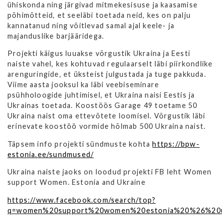
ühiskonda ning järgivad mitmekesisuse ja kaasamise
põhimõtteid, et seeläbi toetada neid, kes on palju
kannatanud ning võitlevad samal ajal keele- ja
majanduslike barjääridega.
Projekti käigus luuakse võrgustik Ukraina ja Eesti
naiste vahel, kes kohtuvad regulaarselt läbi piirkondlike
arenguringide, et üksteist julgustada ja tuge pakkuda.
Viime aasta jooksul ka läbi veebiseminare
psühholoogide juhtimisel, et Ukraina naisi Eestis ja
Ukrainas toetada. Koostöös Garage 49 toetame 50
Ukraina naist oma ettevõtete loomisel. Võrgustik läbi
erinevate koostöö vormide hõlmab 500 Ukraina naist.
Täpsem info projekti sündmuste kohta
https://bpw-
estonia.ee/sundmused/
Ukraina naiste jaoks on loodud projekti FB leht Women
support Women. Estonia and Ukraine
https://www.facebook.com/search/top?
q=women%20support%20women%20estonia%20%26%20u