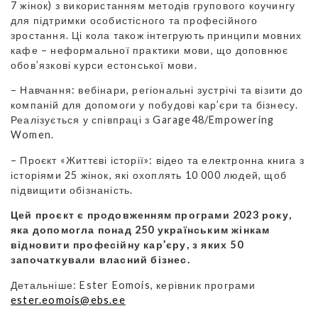
7 жінок) з використанням методів групового коучингу
для підтримки особистісного та професійного
зростання. Ці кола також інтегрують принципи мовних
кафе – неформальної практики мови, що доповнює
обов’язкові курси естонської мови.
– Навчання: вебінари, регіональні зустрічі та візити до
компаній для допомоги у побудові кар’єри та бізнесу.
Реалізується у співпраці з Garage48/Empowering
Women.
– Проєкт «Життєві історії»: відео та електронна книга з
історіями 25 жінок, які охоплять 10 000 людей, щоб
підвищити обізнаність.
Цей проєкт є продовженням програми 2023 року,
яка допомогла понад 250 українським жінкам
відновити професійну кар’єру, з яких 50
започаткували власний бізнес.
Детальніше: Ester Eomois, керівник програми
ester.eomois@ebs.ee