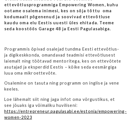
ettevõtlusprogrammiga Empowering Women, kuhu
ootame osalema inimesi, kes on s
õ
ja t
õ
ttu oma
kodumaalt põgenenud ja soovivad ettevõtluse
kaudu oma elu Eestis uuesti üles ehitada. Teeme
seda koostöös Garage 48 ja Eesti Pagulasabiga.
Programmis õpivad osalejad tundma Eesti ettevõtlus-
ja digikeskkonda, omandavad teadmisi ettevõtlusest
laiemalt ning töötavad mentoritega, kes on ettevõtete
asutajad ja eksperdid Eestis – kõike seda eesmärgiga
luua oma mikroettevõte.
Osalemine on tasuta ning programm on inglise ja vene
keeles.
Loe lähemalt siit ning jaga infot oma võrgustikus, et
see jõuaks iga võimaliku huviliseni:
https://entrepreneur.pagulasabi.ee/estonia/empowering-
women-2023