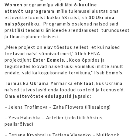
Women
programmiga viidi läbi
6-kuuline
ettevõtlusprogramm
, mille tulemusel alustas oma
ettevõtte loomist kokku 58 naist, sh
30 Ukraina
naispõgenikku.
Programmis osalenud naised said
praktilisi teadmisi äriideede arendamisest, turundusest
ja finantsplaneerimisest.
„Meie projekt on elav tõestus sellest, et kui naised
toetavad naisi, sünnivad imed,” ütleb EENA
projektijuht
Ester Eomois
. „Koos õppides ja
tegutsedes loovad naised uusi võimalusi mitte ainult
endale, vaid ka kogukonnale tervikuna,“ lisab Eomois.
Toimus ka
Ukraina Yarmarka ehk laat
, kus Ukraina
naised tutvustasid enda loodud tooteid ja teenuseid.
Oma e
ttevõtete edulugusid ja
gasid:
– Jelena Trofimova – Zaha Flowers (lillesalong)
– Yeva Halushka – Artelier (tekstiilitööstus,
pealisrõivad)
– Tetiana Kryshtal ja Tetiana Vlasenko – Multicook