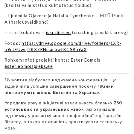
(käsitsi valmistatud külmutatud toidud)
– Ljudmilla Ojavere ja Natalia Tymchenko – MTÜ Punkt
A (haridusvaldkond)
– Irina Sokolova –
iskralife.eu
(coaching ja isiklik areng)
Fotod:
https://drive.google.com/drive/folders/1XR-
o9rJEUwqf0fX7RNmarbwfKCS8o9aX
Rohkem infot projekti kohta: Ester Eomois
ester.eomois@ebs.ee
18 жовтня відбулася надихаюча конференція, що
відзначила успішне завершення проєкту
«Жінки
підтримують жінок. Естонія та Україна».
Упродовж року в ініціативі взяли участь близько
250
естонських та українських жінок
, які отримали
підтримку у розвитку своєї професійної кар’єри або
бізнесу, а також можливість практикувати естонську
мову.