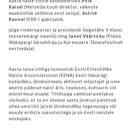
Aasta naise tiitlile kandideerivad
Pille
Kaisel
(Metsküla kooli direktor, väikeste
maakoolide säilimise eest seisja),
Astrid
Kannel
(ERR-i ajakirjanik,
julge rindereporter ja presidendi Valgetähe V klassi
teenetemärgi omanik) ning
Janet Väärtnõu
(Pidula
Wakepargi ülesehitaja ja Kuressaare Tänavafestivali
eestvedaja).
Aasta naise tiitliga tunnustab Eesti Ettevõtlike
Naiste Assotsiatsioon (EENA) Eesti Vabariigi
kodanikku, ühiskonnaelu aktiivset mõjutajat ja oma
ametis pädevat naist äris, teaduses, kultuuris või
mõnel muul elualal. Tiitlisaaja valimisel peetakse
oluliseks, et ta on viimase aasta jooksul paistnud
silma oma töö ja/või ühiskondliku tegevusega või
muude eriliste saavutustega ja on Eesti naistele
eeskujuks.