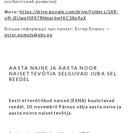
особистісний розвиток)
Фото:
https://drive.google.com/drive/folders/1XR-
o9rJEUwqf0fX7RNmarbwfKCS8o9aX
Більше інформації про проєкт: Естер Еомоїс —
ester.eomois@ebs.ee
AASTA NAINE JA AASTA NOOR
NAISETTEVÕTJA SELGUVAD JUBA SEL
REEDEL
Eesti ettevõtlikud naised (EENA) kuulutavad
reedel, 10. novembril Pärnus välja aasta naise ja
aasta noore naisettevõtja.