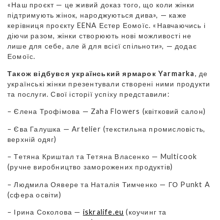
«Наш проєкт — це живий доказ того, що коли жінки
підтримують жінок, народжуються дива», — каже
керівниця проєкту EENA Естер Еомоїс. «Навчаючись і
діючи разом, жінки створюють нові можливості не
лише для себе, але й для всієї спільноти», — додає
Еомоїс.
Також відбувся український ярмарок Yarmarka
, де
українські жінки презентували створені ними продукти
та послуги. Свої історії успіху представили:
– Єлена Трофімова — Zaha Flowers (квітковий салон)
– Єва Галушка — Artelier (текстильна промисловість,
верхній одяг)
– Тетяна Криштал та Тетяна Власенко — Multicook
(ручне виробництво заморожених продуктів)
– Людмила Оявере та Наталія Тимченко — ГО Punkt A
(сфера освіти)
– Ірина Соколова —
iskralife.eu
(коучинг та