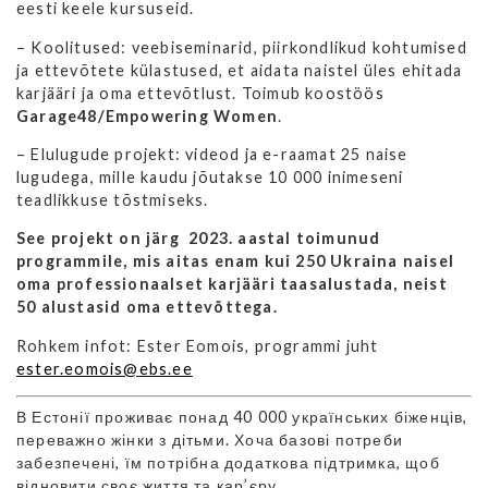
eesti keele kursuseid.
– Koolitused: veebiseminarid, piirkondlikud kohtumised
ja ettevõtete külastused, et aidata naistel üles ehitada
karjääri ja oma ettevõtlust. Toimub koostöös
Garage48/Empowering Women
.
– Elulugude projekt: videod ja e-raamat 25 naise
lugudega, mille kaudu jõutakse 10 000 inimeseni
teadlikkuse tõstmiseks.
See projekt on järg 2023. aastal toimunud
programmile, mis aitas enam kui 250 Ukraina naisel
oma professionaalset karjääri taasalustada, neist
50 alustasid oma ettevõttega.
Rohkem infot:
Ester Eomois, programmi juht
ester.eomois@ebs.ee
В Естонії проживає понад 40 000 українських біженців,
переважно жінки з дітьми.
Хоча базові потреби
забезпечені, їм потрібна додаткова підтримка, щоб
відновити своє життя та кар’єру.