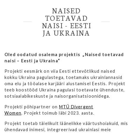
NAISED
TOETAVAD
NAISI - EESTI
JA UKRAINA
Oled oodatud osalema projektis „Naised toetavad
naisi – Eesti ja Ukraina“
Projekti eesmärk on viia Eesti ettevõtlikud naised
kokku Ukraina pagulastega, toetamaks ukrainlannasid
oma elu ja tööalase karjääri alustamisel Eestis. Projekt
teeb koostööd Ukraina pagulasi toetavate ühenduste,
sotsiaalabikeskuste ja naisorganisatsioonidega.
Projekti põhipartner on
MTÜ Divergent
Women
. Projekt toimub läbi 2023. aasta.
Projekt toetab täielikult läänelikke väärtushoiakuid, mis
ühendavad inimesi, integreerivad ukrainlasi meie