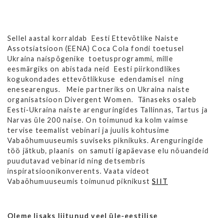
Sellel aastal korraldab Eesti Ettevõtlike Naiste
Assotsiatsioon (EENA) Coca Cola fondi toetusel
Ukraina naispõgenike toetusprogrammi, mille
eesmärgiks on abistada neid Eesti piirkondlikes
kogukondades ettevõtlikkuse edendamisel ning
enesearengus. Meie partneriks on Ukraina naiste
organisatsioon Divergent Women. Tänaseks osaleb
Eesti-Ukraina naiste arenguringides Tallinnas, Tartus ja
Narvas üle 200 naise. On toimunud ka kolm vaimse
tervise teemalist vebinari ja juulis kohtusime
Vabaõhumuuseumis suviseks piknikuks. Arenguringide
töö jätkub, plaanis on samuti igapäevase elu nõuandeid
puudutavad vebinarid ning detsembris
inspiratsioonikonverents. Vaata videot
Vabaõhumuuseumis toimunud piknikust
SIIT
Oleme lisaks liitunud veel üle-eestilise