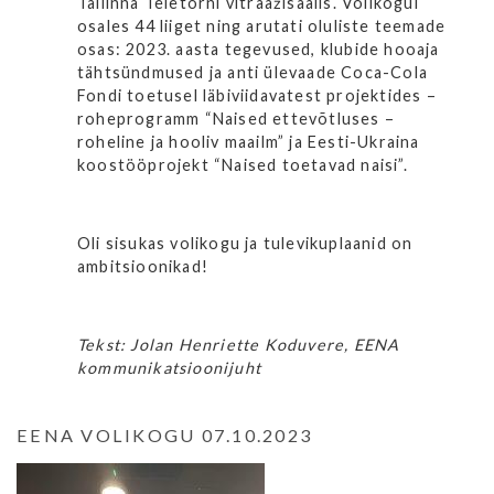
Tallinna Teletorni vitraažisaalis. Volikogul
osales 44 liiget ning arutati oluliste teemade
osas: 2023. aasta tegevused, klubide hooaja
tähtsündmused ja anti ülevaade Coca-Cola
Fondi toetusel läbiviidavatest projektides –
roheprogramm “Naised ettevõtluses –
roheline ja hooliv maailm” ja Eesti-Ukraina
koostööprojekt “Naised toetavad naisi”.
Oli sisukas volikogu ja tulevikuplaanid on
ambitsioonikad!
Tekst: Jolan Henriette Koduvere, EENA
kommunikatsioonijuht
EENA VOLIKOGU 07.10.2023