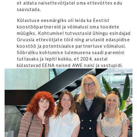
et aidata naisettevõtjatel oma ettevõttes edu
saavutada.
Külastuse eesmärgiks oli leida ka Eestist
koostööpartnereid ja võimalusi oma toodete
müügiks. Kohtumisel tutvustasid ühingu esindajad
Gruusia ettevõtjate töid ning arutasid edaspidise
koostöö ja potentsiaalse partnerluse võimalusi.
Sõbraliku kohtumise tulemusena saadi paremini
tuttavaks ja lepiti kokku, et 2024. aastal
külastavad EENA naised AWE naisi ja vastupidi.