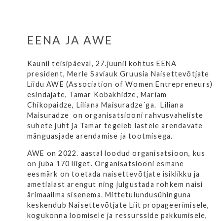
EENA JA AWE
Kaunil teisipäeval, 27.juunil kohtus EENA
president, Merle Saviauk
Gruusia Naisettevõtjate
Liidu AWE (Association of Women Entrepreneurs)
esindajate, Tamar Kobakhidze, Mariam
Chikopaidze, Liliana Maisuradze´ga. Liliana
Maisuradze on organisatsiooni
rahvusvaheliste
suhete juht ja Tamar tegeleb lastele arendavate
mänguasjade arendamise ja tootmisega.
AWE on 2022. aastal loodud organisatsioon, kus
on juba 170 liiget. Organisatsiooni esmane
eesmärk on toetada naisettevõtjate isiklikku ja
ametialast arengut ning julgustada rohkem naisi
ärimaailma sisenema. Mittetulundusühinguna
keskendub Naisettevõtjate Liit propageerimisele,
kogukonna loomisele ja ressursside pakkumisele,