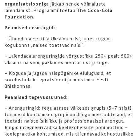
organisatsiooniga
jätkab nende võimaluste
laiendamist. Programmi toetab
The Coca-Cola
Foundation
.
Peamised eesmärgid:
– Ühendada Eesti ja Ukraina naisi, luues tugeva
kogukonna „naised toetavad naisi“.
– Laiendada arenguringide võrgustikku 250+ pealt 500+
Ukraina naiseni, pakkudes mentorlust ja tuge.
– Koguda ja jagada naispõgenike elulugusid, et
soodustada integratsiooni ja mõistmist Eesti
ühiskonnas.
Peamised tegevussuunad:
– Arenguringid: regulaarses väikeses grupis (5–7 naist)
toimuvad kohtumised grupicoachingu meetodite abil, et
toetada naiste isiklikku ja professionaalset arengut.
Ringid integreerivad ka keelekohvikute põhimõtteid –
keelepraktika kohtumised, mis täiendavad kohustuslikke