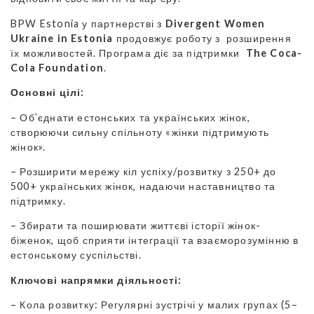
BPW Estonia у партнерстві з
Divergent Women
Ukraine in Estonia
продовжує роботу з розширення
їх можливостей. Програма діє за підтримки
The Coca-
Cola Foundation
.
Основні цілі:
– Об’єднати естонських та українських жінок,
створюючи сильну спільноту «жінки підтримують
жінок».
– Розширити мережу кіл успіху/розвитку з 250+ до
500+ українських жінок, надаючи наставництво та
підтримку.
– Збирати та поширювати життєві історії жінок-
біженок, щоб сприяти інтеграції та взаєморозумінню в
естонському суспільстві.
Ключові напрямки діяльності:
– Кола розвитку: Регулярні зустрічі у малих групах (5–