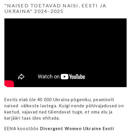
"NAISED TOETAVAD NAISI. EESTI JA
UKRAINA" 2024–2025
Eestis elab üle 40 000 Ukraina põgeniku, peamiselt
naised väikeste lastega. Kuigi nende põhivajadused on
kaetud, vajavad nad täiendavat tuge, et oma elu ja
karjääri taas üles ehitada.
EENA koostöös
Divergent Women Ukraine
Eesti