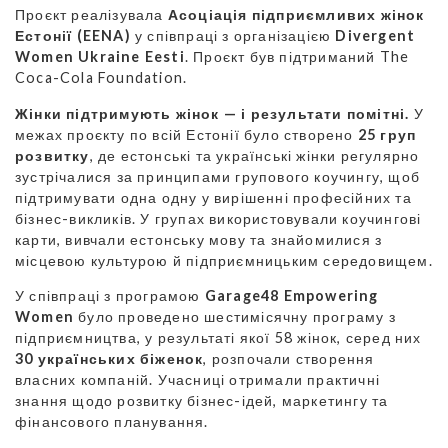
Проєкт реалізувала
Асоціація підприємливих жінок
Естонії (EENA)
у співпраці з організацією
Divergent
Women Ukraine Eesti
. Проєкт був підтриманий The
Coca-Cola Foundation.
Жінки підтримують жінок — і результати помітні.
У
межах проєкту по всій Естонії було створено
25 груп
розвитку
, де естонські та українські жінки регулярно
зустрічалися за принципами групового коучингу, щоб
підтримувати одна одну у вирішенні професійних та
бізнес-викликів. У групах використовували коучингові
карти, вивчали естонську мову та знайомилися з
місцевою культурою й підприємницьким середовищем.
У співпраці з програмою
Garage48 Empowering
Women
було проведено шестимісячну програму з
підприємництва, у результаті якої 58 жінок, серед них
30 українських біженок
, розпочали створення
власних компаній. Учасниці отримали практичні
знання щодо розвитку бізнес-ідей, маркетингу та
фінансового планування.