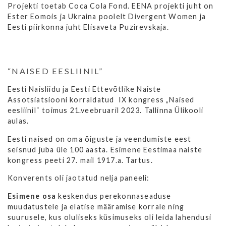
Projekti toetab Coca Cola Fond. EENA projekti juht on
Ester Eomois ja Ukraina poolelt Divergent Women ja
Eesti piirkonna juht Elisaveta Puzirevskaja.
“NAISED EESLIINIL”
Eesti Naisliidu ja Eesti Ettevõtlike Naiste
Assotsiatsiooni korraldatud IX kongress „Naised
eesliinil“ toimus 21.veebruaril 2023. Tallinna Ülikooli
aulas.
Eesti naised on oma õiguste ja veendumiste eest
seisnud juba üle 100 aasta. Esimene Eestimaa naiste
kongress peeti 27. mail 1917.a. Tartus.
Konverents oli jaotatud nelja paneeli:
Esimene osa
keskendus perekonnaseaduse
muudatustele ja elatise määramise korrale ning
suurusele, kus oluliseks küsimuseks oli leida lahendusi