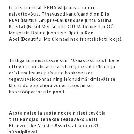
Lisaks kuulutab EENA välja aasta noore
naisettevõtja. Tänavused kandidaadid on
Elis
Püvi
(Baltika Grupi e-kaubanduse juht),
Stiina
Kristal
(Näkid Metsa juht, OÜ Matkameel ja OÜ
Mountain Bound juhatuse liige) ja
Kee
Abel
(Beautiful Me ülemaailmse frantsiisketi looja).
Tiitliga tunnustatakse kuni 40-aastast naist, kelle
ettevõte on viimaste aastate jooksul eriliselt ja
eristuvalt silma paistnud konkreetses
tegevusvaldkonnas ning leidnud märkimisväärse
klientide poolehoiu või esiletõstmise
koostööpartnerite poolt.
Aasta naise ja aasta noore naisettevõtja
tiitlikandjad tehakse teatavaks Eesti
Ettevõtlike Naiste Assotsiatsiooni 31.
sünnipäeval,