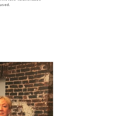
tused.