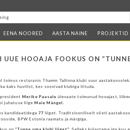
Blogi
E-pood
Kontakt
EENA NOORED
AASTA NAINE
PROJEKTID
Minu BPW
In English
I UUE HOOAJA FOOKUS ON “TUNN
l toimus restoranis Thamm Tallinna klubi suur aastakoosolek
 ka kaks huvilist, kes soovivad klubiga liituda.
 president
Merike Paasalu
ülevaate toimunud hooajast, liikm
bi juhatuse liige
Maie Mängel.
oos kandidaatidega
77
liiget. Traditsiooniliselt võeti aastakoo
 rooside, BPW Estonia raamatu ja märgiga.
okus on
“Tunne oma klubi liiget”
. Selleks külastame iga kuu