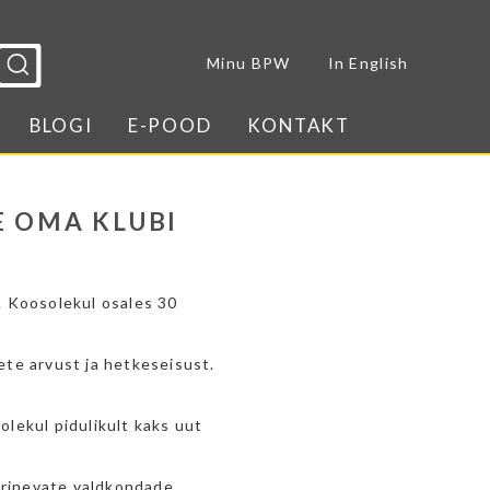
Sulge menüü
Minu BPW
In English
BLOGI
E-POOD
KONTAKT
E OMA KLUBI
. Koosolekul osales 30
ete arvust ja hetkeseisust.
solekul pidulikult kaks uut
 erinevate valdkondade