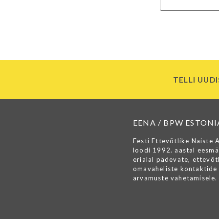
TELLI UUDI
EENA / BPW ESTONI
Eesti Ettevõtlike Naiste 
loodi 1992. aastal eesmä
erialal pädevate, ettevõtl
omavaheliste kontaktide 
arvamuste vahetamisele.