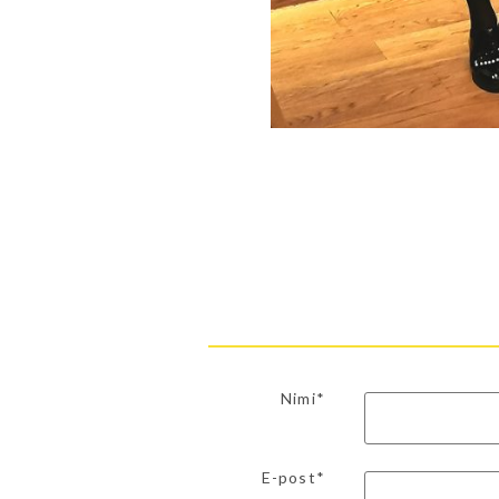
Nimi*
E-post*