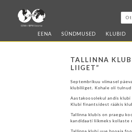
EENA
SÜNDMUSED
KLUBID
TALLINNA KLUB
LIIGET”
Septembrikuu viimasel päeva
klubiliiget. Kohale oli tulnud
Aastakoosolekul andis klubi
Klubi finantsidest rääkis klu
Tallinna klubis on praegu k
kandidaati liikmeks kollaste
Tallinna klubi uue hooaja fo