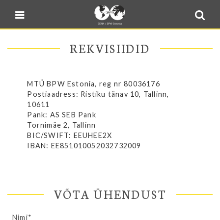
Blogi
Sulge menüü
E-pood
Kontakt
REKVISIIDID
Minu BPW
MTÜ BPW Estonia, reg nr 80036176
In English
Postiaadress: Ristiku tänav 10, Tallinn,
10611
Pank: AS SEB Pank
Tornimäe 2, Tallinn
BIC/SWIFT: EEUHEE2X
IBAN: EE851010052032732009
VÕTA ÜHENDUST
Nimi*