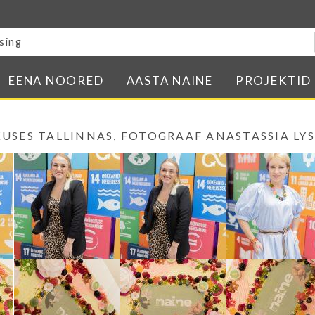
Blogi
E-pood
Kontakt
EENA NOORED
AASTA NAINE
PROJEKTID
Minu BPW
In English
KUSES TALLINNAS, FOTOGRAAF ANASTASSIA LY