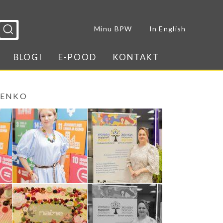
Sulge menüü
Minu BPW
In English
BLOGI
E-POOD
KONTAKT
SENKO