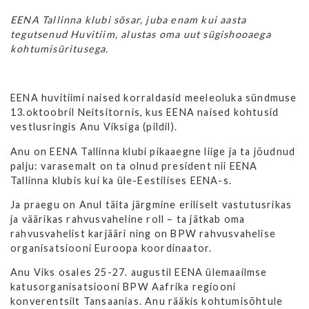
EENA Tallinna klubi sõsar, juba enam kui aasta
tegutsenud Huvitiim, alustas oma uut sügishooaega
kohtumisüritusega.
EENA huvitiimi naised korraldasid meeleoluka sündmuse
13.oktoobril Neitsitornis, kus EENA naised kohtusid
vestlusringis Anu Viksiga (pildil).
Anu on EENA Tallinna klubi pikaaegne liige ja ta jõudnud
palju: varasemalt on ta olnud president nii EENA
Tallinna klubis kui ka üle-Eestilises EENA-s.
Ja praegu on Anul täita järgmine eriliselt vastutusrikas
ja väärikas rahvusvaheline roll – ta jätkab oma
rahvusvahelist karjääri ning on BPW rahvusvahelise
organisatsiooni Euroopa koordinaator.
Anu Viks osales 25-27. augustil EENA ülemaailmse
katusorganisatsiooni BPW Aafrika regiooni
konverentsilt Tansaanias. Anu rääkis kohtumisõhtule