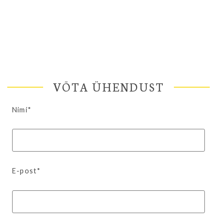
VÕTA ÜHENDUST
Nimi*
E-post*