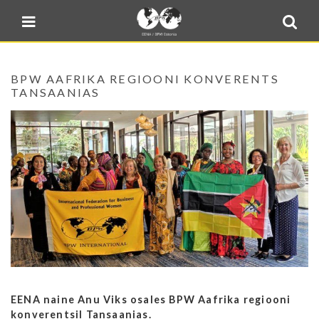
Blogi
Sulge menüü
E-pood
Kontakt
BPW AAFRIKA REGIOONI KONVERENTS
Minu BPW
TANSAANIAS
In English
EENA naine Anu Viks osales BPW Aafrika regiooni
konverentsil Tansaanias.