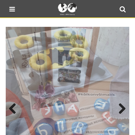
Blogi
Sulge menüü
E-pood
Kontakt
Minu BPW
In English
Previous
Next