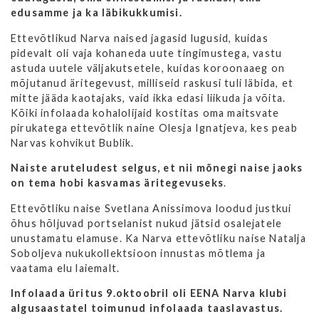
edusamme ja ka läbikukkumisi.
Ettevõtlikud Narva naised jagasid lugusid, kuidas
pidevalt oli vaja kohaneda uute tingimustega, vastu
astuda uutele väljakutsetele, kuidas koroonaaeg on
mõjutanud äritegevust, milliseid raskusi tuli läbida, et
mitte jääda kaotajaks, vaid ikka edasi liikuda ja võita.
Kõiki infolaada kohalolijaid kostitas oma maitsvate
pirukatega ettevõtlik naine Olesja Ignatjeva, kes peab
Narvas kohvikut Bublik.
Naiste aruteludest selgus, et nii mõnegi naise jaoks
on tema hobi kasvamas äritegevuseks
.
Ettevõtliku naise Svetlana Anissimova loodud justkui
õhus hõljuvad portselanist nukud jätsid osalejatele
unustamatu elamuse. Ka Narva ettevõtliku naise Natalja
Soboljeva nukukollektsioon innustas mõtlema ja
vaatama elu laiemalt.
Infolaada üritus 9.oktoobril oli EENA Narva klubi
algusaastatel toimunud infolaada taaslavastus.