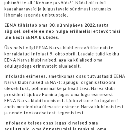
juhtmõtte all “Kohane ja võida!”. Nädal oli tulvil
kaasahaaravaid ja julgustavaid sündmusi astumaks
lähemale iseenda unistustele.
EENA tähistab oma 30. sünnipäeva 2022.aasta
sügisel, sellele eelneb hulga eriilmelisi ettevõtmisi
üle Eesti EENA klubides.
Üks neist oligi EENA Narva klubi ettevõtlike naiste
korraldatud Infolaat 9. oktoobril. Laadale tulid kokku
EENA Narva klubi naised, aga ka külalised oma
edulugudega erinevatelt elualadelt.
Infolaada esimeses, ametlikumas osas tutvustasid EENA
Narva klubi naised EENA-t: ajalugu, organisatsiooni
ülesehitust, põhieesmärke ja head tava. Narva klubi
president Ljubov Fomina jagas oma lugu esimesest
EENA Narva klubi loomisest. Ljobovi tore fotogalerii
andis meeleoluka ülevaate esimese Narva klubi naistest
ja nende tookordsetest tegemistest.
Infolaada teises osas jagasid naised oma
edulugusid, oma õnnestumisi ja raskusi, oma