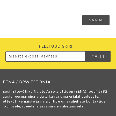
TELLI UUDISKIRI
EENA / BPW ESTONIA
Eesti Ettevõtlike Naiste Assotsiatsioon (EENA) loodi 1992.
aastal eesmärgiga aidata kaasa oma erialal pädevate,
ettevõtlike naiste ja naisjuhtide omavaheliste kontaktide
loomisele, ideede ja arvamuste vahetamisele.