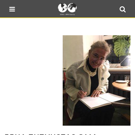
Blogi
Sulge menüü
E-pood
Kontakt
Minu BPW
In English