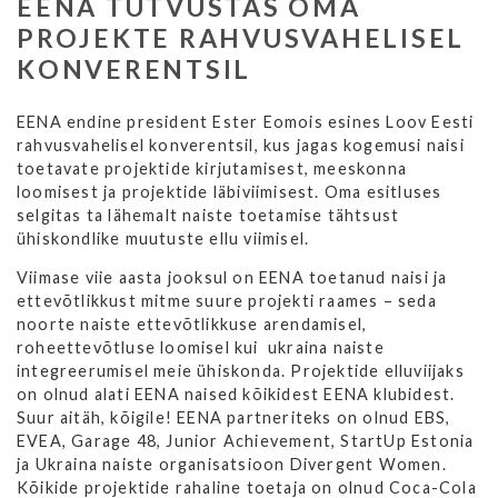
EENA TUTVUSTAS OMA
PROJEKTE RAHVUSVAHELISEL
KONVERENTSIL
EENA endine president Ester Eomois esines Loov Eesti
rahvusvahelisel konverentsil, kus jagas kogemusi naisi
toetavate projektide kirjutamisest, meeskonna
loomisest ja projektide läbiviimisest. Oma esitluses
selgitas ta lähemalt naiste toetamise tähtsust
ühiskondlike muutuste ellu viimisel.
Viimase viie aasta jooksul on EENA toetanud naisi ja
ettevõtlikkust mitme suure projekti raames – seda
noorte naiste ettevõtlikkuse arendamisel,
roheettevõtluse loomisel kui ukraina naiste
integreerumisel meie ühiskonda. Projektide elluviijaks
on olnud alati EENA naised kõikidest EENA klubidest.
Suur aitäh, kõigile! EENA partneriteks on olnud EBS,
EVEA, Garage 48, Junior Achievement, StartUp Estonia
ja Ukraina naiste organisatsioon Divergent Women.
Kõikide projektide rahaline toetaja on olnud Coca-Cola