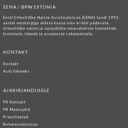
EENA / BPW ESTONIA
Eesti Ettevõtlike Naiste Assotsiatsioon (EENA) loodi 1992.
aastal eesmärgiga aidata kaasa oma erialal pädevate,
ettevõtlike naiste ja naisjuhtide omavaheliste kontaktide
loomisele, ideede ja arvamuste vahetamisele.
KONTAKT
Kontakt
Astu liikmeks
AJAKIRJANDUSELE
PR Kontakt
PR Materjalid
Pressiteated
Roheresolutsioon