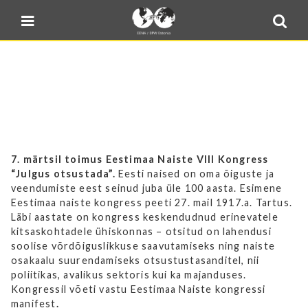
Blogi
Sulge menüü
E-pood
Kontakt
Minu BPW
In English
7. märtsil toimus Eestimaa Naiste VIII Kongress
“Julgus otsustada”.
Eesti naised on oma õiguste ja
veendumiste eest seinud juba üle 100 aasta. Esimene
Eestimaa naiste kongress peeti 27. mail 1917.a. Tartus.
Läbi aastate on kongress keskendudnud erinevatele
kitsaskohtadele ühiskonnas – otsitud on lahendusi
soolise võrdõiguslikkuse saavutamiseks ning naiste
osakaalu suurendamiseks otsustustasanditel, nii
poliitikas, avalikus sektoris kui ka majanduses.
Kongressil võeti vastu Eestimaa Naiste kongressi
manifest
.