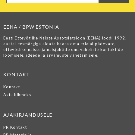
EENA / BPW ESTONIA
Eesti Ettevõtlike Naiste Assotsiatsioon (EENA) loodi 1992.
aastal eesmärgiga aidata kaasa oma erialal pädevate,
ettevõtlike naiste ja naisjuhtide omavaheliste kontaktide
loomisele, ideede ja arvamuste vahetamisele.
KONTAKT
Kontakt
Astu liikmeks
AJAKIRJANDUSELE
PR Kontakt
PR Materjalid