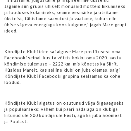
“Innustame, julgustame ja inspireerime üksteist!
Jagame siin grupis ühiselt mõnusaid mõtteid liikumiseks
ja looduses kolamiseks, seame eesmärke ja utsitame
üksteist, tähistame saavutusi ja vaatame, kuhu selle
ühise vägeva energiaga koos kulgeme,” jagab Mare grupi
ideed.
Kõndijate Klubi idee sai alguse Mare postitusest oma
Facebooki seinal, kus ta võttis kokku oma 2020. aasta
kõndimise tulemuse – 2222 km, mis kõnetas ka Siirit.
Küsides Marelt, kas selline klubi on juba olemas, saigi
Kõndijate Klubi Facebooki grupina sealsamas ka kohe
loodud.
Kõndijate Klubi algatus on osutunud väga õigeaegseks
ja populaarseks: vähem kui paari nädalaga on klubiga
liitunud üle 200 kõndija üle Eesti, aga ka juba Soomest
ja Poolast.