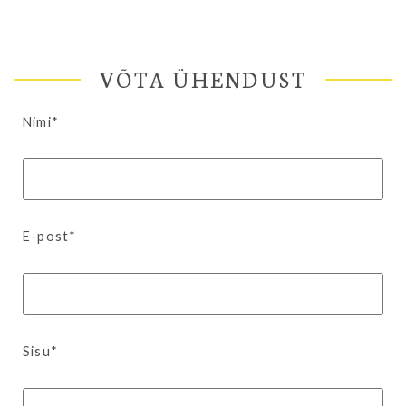
VÕTA ÜHENDUST
Nimi*
E-post*
Sisu*