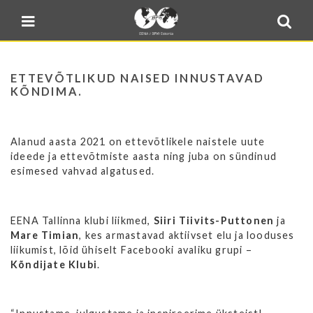
Blogi
Sulge menüü
E-pood
Kontakt
ETTEVÕTLIKUD NAISED INNUSTAVAD
Minu BPW
KÕNDIMA.
In English
Alanud aasta 2021 on ettevõtlikele naistele uute
ideede ja ettevõtmiste aasta ning juba on sündinud
esimesed vahvad algatused.
EENA Tallinna klubi liikmed,
Siiri Tiivits-Puttonen
ja
Mare Timian
, kes armastavad aktiivset elu ja looduses
liikumist, lõid ühiselt Facebooki avaliku grupi –
Kõndijate Klubi
.