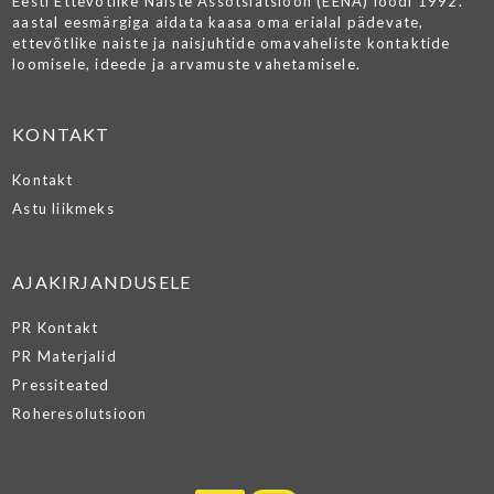
Eesti Ettevõtlike Naiste Assotsiatsioon (EENA) loodi 1992.
aastal eesmärgiga aidata kaasa oma erialal pädevate,
ettevõtlike naiste ja naisjuhtide omavaheliste kontaktide
loomisele, ideede ja arvamuste vahetamisele.
KONTAKT
Kontakt
Astu liikmeks
AJAKIRJANDUSELE
PR Kontakt
PR Materjalid
Pressiteated
Roheresolutsioon