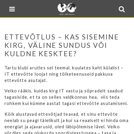
Blogi
Sulge menüü
E-pood
Kontakt
ETTEVÕTLUS – KAS SISEMINE
Minu BPW
KIRG, VÄLINE SUNDUS VÕI
KULDNE KESKTEE?
In English
Tartu klubi arutles sel teemal, kuulates kaht külalist –
IT ettevõtte loojat ning tõlketeenuseid pakkuva
ettevõtte asutajat.
Veiko rääkis, kuidas kirg IT vastu ja sõpradelt saadud
tagasiside, et ta on selles valdkonnas hea, viis teda
rohkem kui kümme aastat tagasi ettevõtte asutamiseni.
Kõik alustavad ettevõtjad teavad, et sinu ettevõte
neelab su peagi täielikult ja kui sa reaalselt ei hinda oma
energiat ja ajavarusid, oled läbipõlemise lävel. Veiko
võrdles seda olukorda spordivigastusega – tasa ja