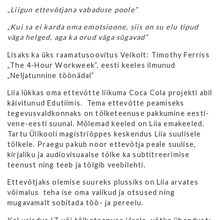
„Liigun ettevõtjana vabaduse poole”
„Kui sa ei karda oma emotsioone, siis on su elu tipud
väga helged, aga ka orud väga sügavad”
Lisaks ka üks raamatusoovitus Veikolt: Timothy Ferriss
„The 4-Hour Workweek”, eesti keeles ilmunud
„Neljatunnine töönädal”
Liia lükkas oma ettevõtte liikuma Coca Cola projekti abil
käivitunud Edutiimis. Tema ettevõtte peamiseks
tegevusvaldkonnaks on tõlketeenuse pakkumine eesti-
vene-eesti suunal. Mõlemad keeled on Liia emakeeled.
Tartu Ülikooli magistriõppes keskendus Liia suulisele
tõlkele. Praegu pakub noor ettevõtja peale suulise,
kirjaliku ja audiovisuaalse tõlke ka subtitreerimise
teenust ning teeb ja tõlgib veebilehti.
Ettevõtjaks olemise suureks plussiks on Liia arvates
võimalus teha ise oma valikud ja otsused ning
mugavamalt sobitada töö- ja pereelu.