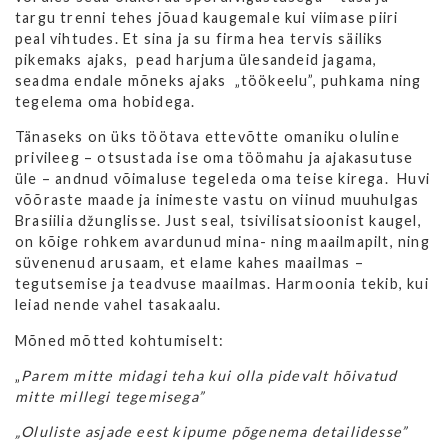
targu trenni tehes jõuad kaugemale kui viimase piiri
peal vihtudes. Et sina ja su firma hea tervis säiliks
pikemaks ajaks, pead harjuma ülesandeid jagama,
seadma endale mõneks ajaks „töökeelu”, puhkama ning
tegelema oma hobidega.
Tänaseks on üks töötava ettevõtte omaniku oluline
privileeg – otsustada ise oma töömahu ja ajakasutuse
üle – andnud võimaluse tegeleda oma teise kirega. Huvi
võõraste maade ja inimeste vastu on viinud muuhulgas
Brasiilia džunglisse. Just seal, tsivilisatsioonist kaugel,
on kõige rohkem avardunud mina- ning maailmapilt, ning
süvenenud arusaam, et elame kahes maailmas –
tegutsemise ja teadvuse maailmas. Harmoonia tekib, kui
leiad nende vahel tasakaalu.
Mõned mõtted kohtumiselt:
„
Parem mitte midagi teha kui olla pidevalt hõivatud
mitte millegi tegemisega”
„Oluliste asjade eest kipume põgenema detailidesse”