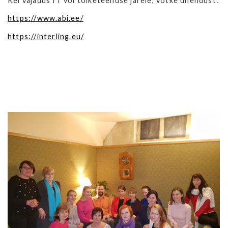
Kel vajadus IT või tõlketeenuse järele, võtke ühendust:
https://www.abi.ee/
https://interling.eu/