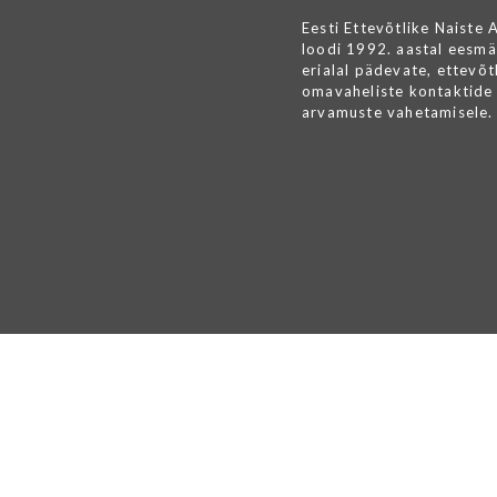
Eesti Ettevõtlike Naiste 
loodi 1992. aastal eesmä
erialal pädevate, ettevõtl
omavaheliste kontaktide 
arvamuste vahetamisele.