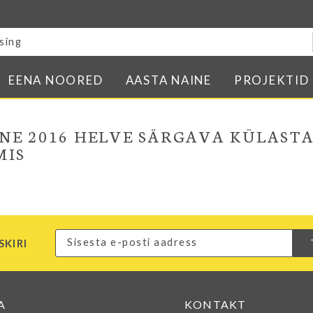
Blogi
E-pood
Kontakt
EENA NOORED
AASTA NAINE
PROJEKTID
Minu BPW
In English
NE 2016 HELVE SÄRGAVA KÜLAST
MIS
SKIRI
A
KONTAKT