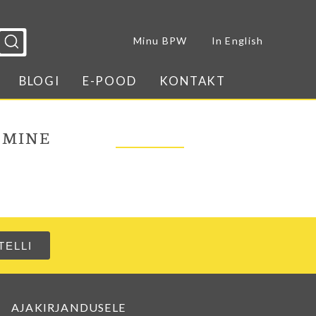
Sulge menüü
Minu BPW
In English
BLOGI
E-POOD
KONTAKT
AMINE
AJAKIRJANDUSELE