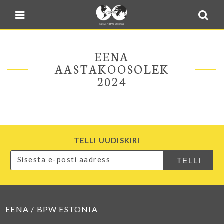
Blogi
Sulge menüü
E-pood
Kontakt
EENA
Minu BPW
AASTAKOOSOLEK
2024
In English
TELLI UUDISKIRI
EENA / BPW ESTONIA