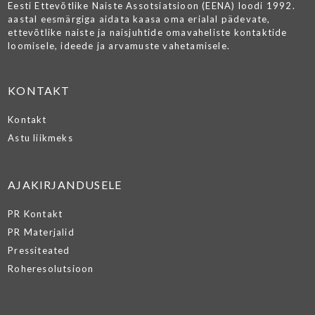
Eesti Ettevõtlike Naiste Assotsiatsioon (EENA) loodi 1992.
aastal eesmärgiga aidata kaasa oma erialal pädevate,
ettevõtlike naiste ja naisjuhtide omavaheliste kontaktide
loomisele, ideede ja arvamuste vahetamisele.
KONTAKT
Kontakt
Astu liikmeks
AJAKIRJANDUSELE
PR Kontakt
PR Materjalid
Pressiteated
Roheresolutsioon