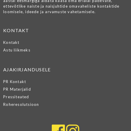
aastal eesmärgiga aidata kaasa oma erialal pädevate,
ettevõtlike naiste ja naisjuhtide omavaheliste kontaktide
loomisele, ideede ja arvamuste vahetamisele.
KONTAKT
Kontakt
Astu liikmeks
AJAKIRJANDUSELE
PR Kontakt
PR Materjalid
Pressiteated
Roheresolutsioon