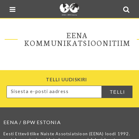
Blogi
Sulge men
E-pood
Kontakt
EENA
Minu BPW
KOMMUNIKATSIOONITIIM
In English
TELLI UUDISKIRI
EENA / BPW ESTONIA
Eesti Ettevõtlike Naiste Assotsiatsioon (EENA) loodi 1992.