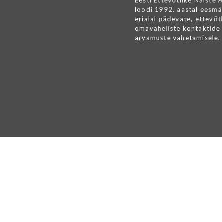
Eesti Ettevõtlike Naiste 
loodi 1992. aastal eesmä
erialal pädevate, ettevõtl
omavaheliste kontaktide 
arvamuste vahetamisele.