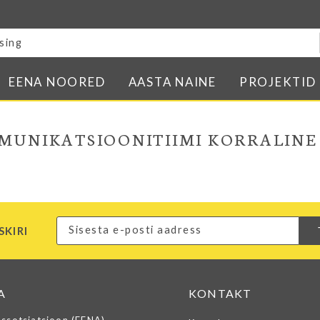
Blogi
E-pood
Kontakt
EENA NOORED
AASTA NAINE
PROJEKTID
Minu BPW
In English
MUNIKATSIOONITIIMI KORRALINE
SKIRI
A
KONTAKT