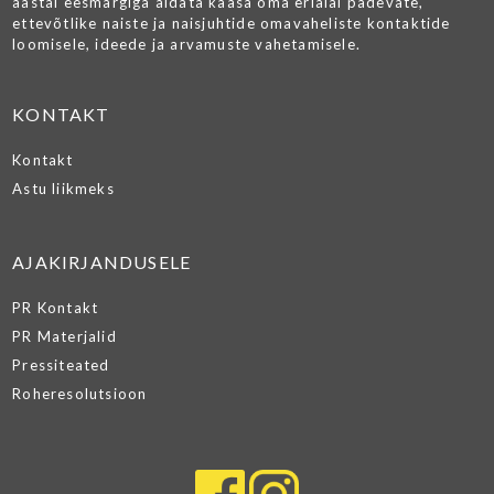
aastal eesmärgiga aidata kaasa oma erialal pädevate,
ettevõtlike naiste ja naisjuhtide omavaheliste kontaktide
loomisele, ideede ja arvamuste vahetamisele.
KONTAKT
Kontakt
Astu liikmeks
AJAKIRJANDUSELE
PR Kontakt
PR Materjalid
Pressiteated
Roheresolutsioon