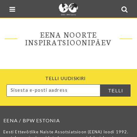
Blogi
Sulge menüü
E-pood
Kontakt
EENA NOORTE
Minu BPW
INSPIRATSIOONIPÄEV
In English
TELLI UUDISKIRI
EENA / BPW ESTONIA
Eesti Ettevõtlike Naiste Assotsiatsioon (EENA) loodi 1992.