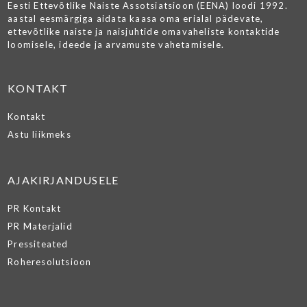
Eesti Ettevõtlike Naiste Assotsiatsioon (EENA) loodi 1992.
aastal eesmärgiga aidata kaasa oma erialal pädevate,
ettevõtlike naiste ja naisjuhtide omavaheliste kontaktide
loomisele, ideede ja arvamuste vahetamisele.
KONTAKT
Kontakt
Astu liikmeks
AJAKIRJANDUSELE
PR Kontakt
PR Materjalid
Pressiteated
Roheresolutsioon