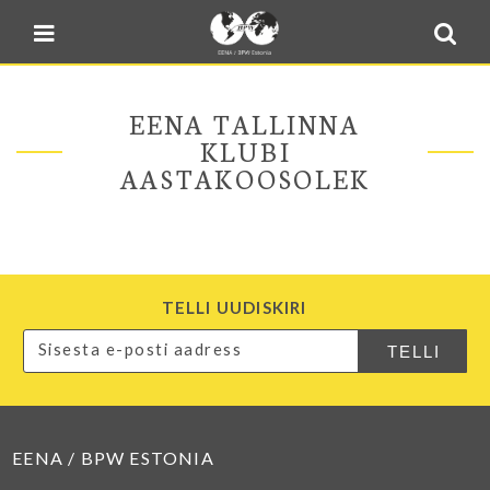
Blogi
Sulge menüü
E-pood
Kontakt
EENA TALLINNA
Minu BPW
KLUBI
AASTAKOOSOLEK
In English
TELLI UUDISKIRI
EENA / BPW ESTONIA