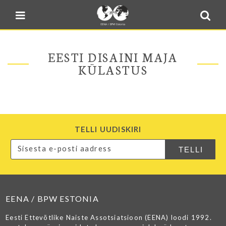
Blogi
Sulge menüü
E-pood
Kontakt
EESTI DISAINI MAJA
Minu BPW
KÜLASTUS
In English
TELLI UUDISKIRI
EENA / BPW ESTONIA
Eesti Ettevõtlike Naiste Assotsiatsioon (EENA) loodi 1992.