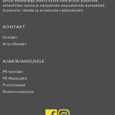
aastal eesmärgiga aidata kaasa oma erialal pädevate,
ettevõtlike naiste ja naisjuhtide omavaheliste kontaktide
loomisele, ideede ja arvamuste vahetamisele.
KONTAKT
Kontakt
Astu liikmeks
AJAKIRJANDUSELE
PR Kontakt
PR Materjalid
Pressiteated
Roheresolutsioon