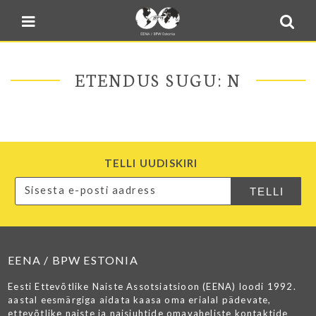
Blogi
Sulge menüü
E-pood
Kontakt
ETENDUS SUGU: N
Minu BPW
In English
TELLI UUDISKIRI
EENA / BPW ESTONIA
Eesti Ettevõtlike Naiste Assotsiatsioon (EENA) loodi 1992.
aastal eesmärgiga aidata kaasa oma erialal pädevate,
ettevõtlike naiste ja naisjuhtide omavaheliste kontaktide