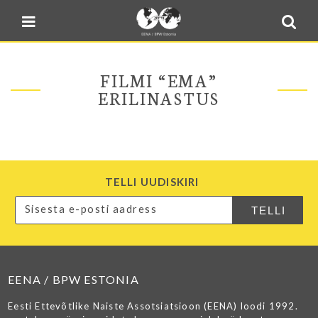
Blogi
Sulge menüü
E-pood
Kontakt
FILMI “EMA”
Minu BPW
ERILINASTUS
In English
TELLI UUDISKIRI
EENA / BPW ESTONIA
Eesti Ettevõtlike Naiste Assotsiatsioon (EENA) loodi 1992.