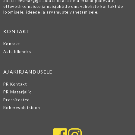
aastal eesmärgiga aidata kaasa oma erialal pädevate,
ettevõtlike naiste ja naisjuhtide omavaheliste kontaktide
loomisele, ideede ja arvamuste vahetamisele.
KONTAKT
Kontakt
Astu liikmeks
AJAKIRJANDUSELE
PR Kontakt
PR Materjalid
Pressiteated
Roheresolutsioon