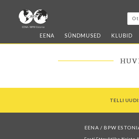
EENA
SÜNDMUSED
KLUBID
HUV
TELLI UUDI
EENA / BPW ESTONI