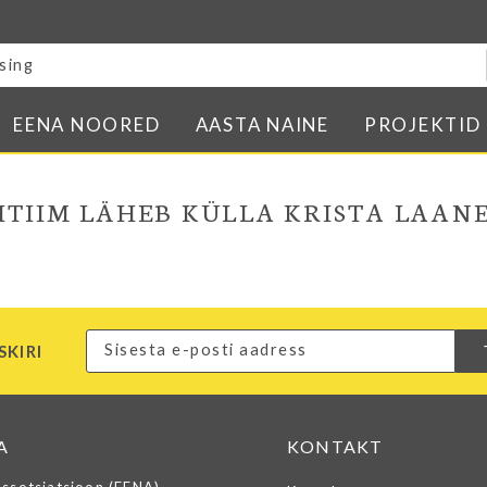
Blogi
E-pood
Kontakt
EENA NOORED
AASTA NAINE
PROJEKTID
Minu BPW
In English
ITIIM LÄHEB KÜLLA KRISTA LAANE
SKIRI
A
KONTAKT