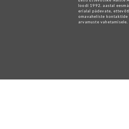
Eesti Ettevõtlike Naiste 
loodi 1992. aastal eesmä
erialal pädevate, ettevõtl
omavaheliste kontaktide 
arvamuste vahetamisele.