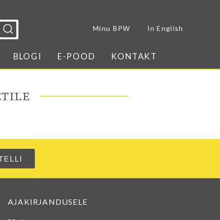
Sulge menüü
Minu BPW
In English
BLOGI
E-POOD
KONTAKT
TILE
AJAKIRJANDUSELE