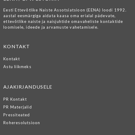
Eesti Ettevõtlike Naiste Assotsiatsioon (EENA) loodi 1992.
aastal eesmärgiga aidata kaasa oma erialal pädevate,
ettevõtlike naiste ja naisjuhtide omavaheliste kontaktide
loomisele, ideede ja arvamuste vahetamisele.
KONTAKT
Kontakt
Astu liikmeks
AJAKIRJANDUSELE
PR Kontakt
PR Materjalid
Pressiteated
Roheresolutsioon