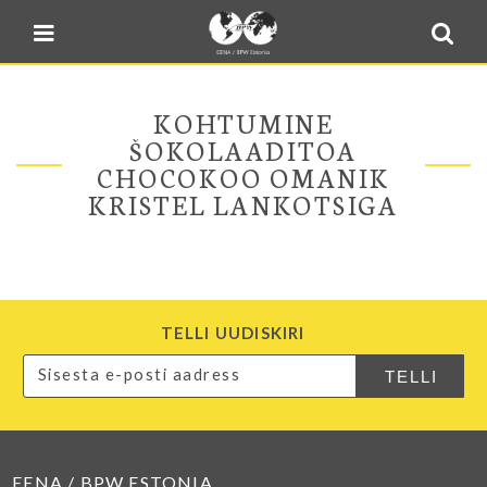
Blogi
Sulge menüü
E-pood
Kontakt
KOHTUMINE
Minu BPW
ŠOKOLAADITOA
CHOCOKOO OMANIK
In English
KRISTEL LANKOTSIGA
TELLI UUDISKIRI
EENA / BPW ESTONIA