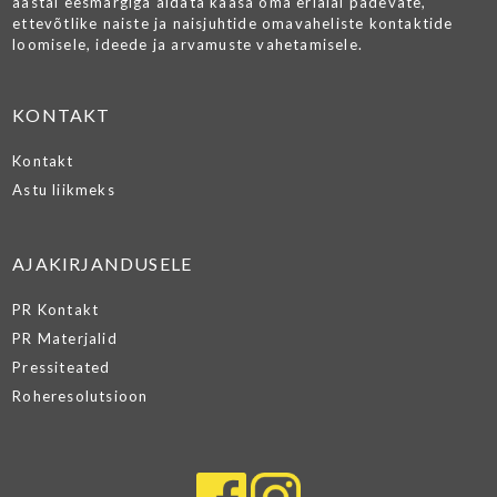
aastal eesmärgiga aidata kaasa oma erialal pädevate,
ettevõtlike naiste ja naisjuhtide omavaheliste kontaktide
loomisele, ideede ja arvamuste vahetamisele.
KONTAKT
Kontakt
Astu liikmeks
AJAKIRJANDUSELE
PR Kontakt
PR Materjalid
Pressiteated
Roheresolutsioon