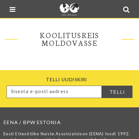
Blogi
Sulge menüü
E-pood
Kontakt
KOOLITUSREIS
Minu BPW
MOLDOVASSE
In English
TELLI UUDISKIRI
EENA / BPW ESTONIA
Eesti Ettevõtlike Naiste Assotsiatsioon (EENA) loodi 1992.