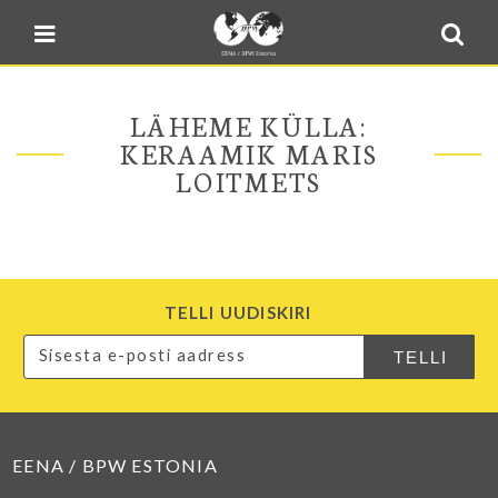
Blogi
Sulge menüü
E-pood
Kontakt
LÄHEME KÜLLA:
Minu BPW
KERAAMIK MARIS
LOITMETS
In English
TELLI UUDISKIRI
EENA / BPW ESTONIA