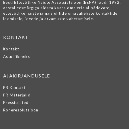
Eesti Ettevõtlike Naiste Assotsiatsioon (EENA) loodi 1992.
aastal eesmärgiga aidata kaasa oma erialal pädevate,
ettevõtlike naiste ja naisjuhtide omavaheliste kontaktide
loomisele, ideede ja arvamuste vahetamisele.
KONTAKT
Kontakt
Astu liikmeks
AJAKIRJANDUSELE
PR Kontakt
PR Materjalid
Pressiteated
Roheresolutsioon