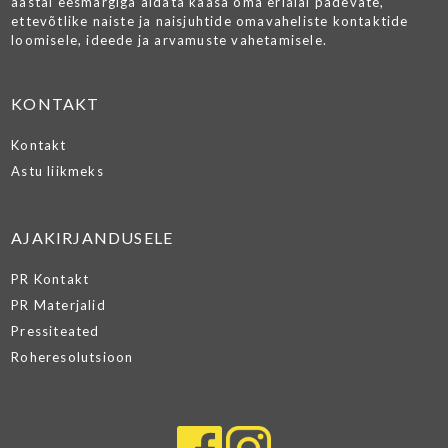
aastal eesmärgiga aidata kaasa oma erialal pädevate,
ettevõtlike naiste ja naisjuhtide omavaheliste kontaktide
loomisele, ideede ja arvamuste vahetamisele.
KONTAKT
Kontakt
Astu liikmeks
AJAKIRJANDUSELE
PR Kontakt
PR Materjalid
Pressiteated
Roheresolutsioon