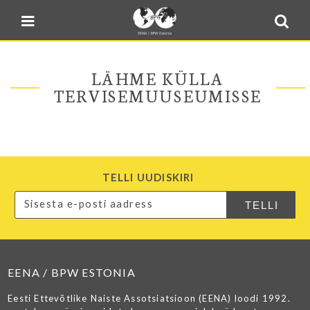
Blogi
Sulge menüü
E-pood
Kontakt
LÄHME KÜLLA
Minu BPW
TERVISEMUUSEUMISSE
In English
TELLI UUDISKIRI
EENA / BPW ESTONIA
Eesti Ettevõtlike Naiste Assotsiatsioon (EENA) loodi 1992.