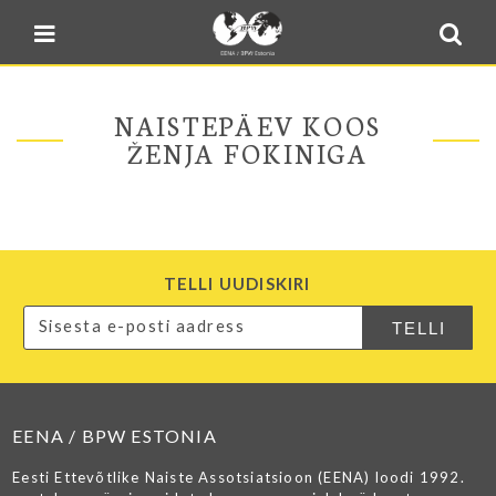
Blogi
Sulge menüü
E-pood
Kontakt
NAISTEPÄEV KOOS
Minu BPW
ŽENJA FOKINIGA
In English
TELLI UUDISKIRI
EENA / BPW ESTONIA
Eesti Ettevõtlike Naiste Assotsiatsioon (EENA) loodi 1992.