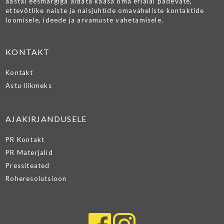
aastal eesmärgiga aidata kaasa oma erialal pädevate,
ettevõtlike naiste ja naisjuhtide omavaheliste kontaktide
loomisele, ideede ja arvamuste vahetamisele.
KONTAKT
Kontakt
Astu liikmeks
AJAKIRJANDUSELE
PR Kontakt
PR Materjalid
Pressiteated
Roheresolutsioon