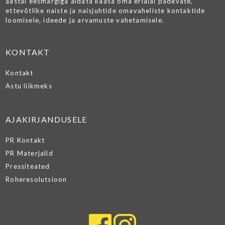
aastal eesmärgiga aidata kaasa oma erialal pädevate,
ettevõtlike naiste ja naisjuhtide omavaheliste kontaktide
loomisele, ideede ja arvamuste vahetamisele.
KONTAKT
Kontakt
Astu liikmeks
AJAKIRJANDUSELE
PR Kontakt
PR Materjalid
Pressiteated
Roheresolutsioon