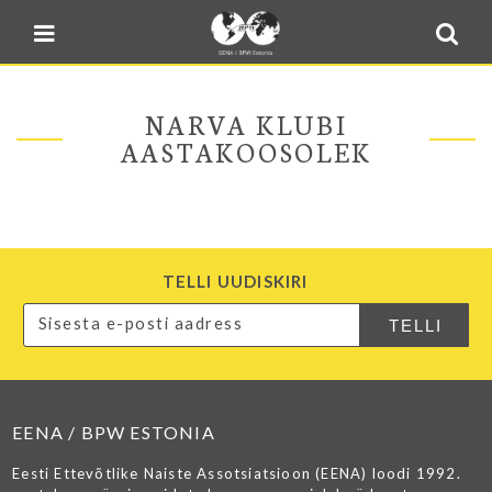
Blogi
Sulge menüü
E-pood
Kontakt
NARVA KLUBI
Minu BPW
AASTAKOOSOLEK
In English
TELLI UUDISKIRI
EENA / BPW ESTONIA
Eesti Ettevõtlike Naiste Assotsiatsioon (EENA) loodi 1992.