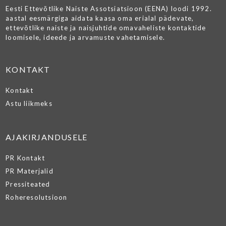
Eesti Ettevõtlike Naiste Assotsiatsioon (EENA) loodi 1992.
aastal eesmärgiga aidata kaasa oma erialal pädevate,
ettevõtlike naiste ja naisjuhtide omavaheliste kontaktide
loomisele, ideede ja arvamuste vahetamisele.
KONTAKT
Kontakt
Astu liikmeks
AJAKIRJANDUSELE
PR Kontakt
PR Materjalid
Pressiteated
Roheresolutsioon