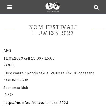
Blogi
Sulge menüü
E-pood
Kontakt
NOM FESTIVALI
Minu BPW
ILUMESS 2023
In English
AEG
11.03.2023 kell 11:00 - 15:00
KOHT
Kuressaare Spordikeskus, Vallimaa 16c, Kuressaare
KORRALDAJA
Saaremaa klubi
INFO
https://nomfestival.ee/ilumess-2023