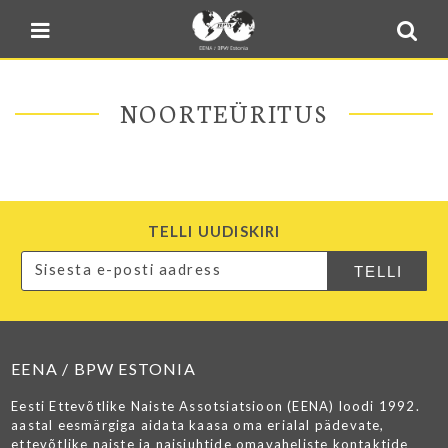
Blogi
Sulge menüü
E-pood
Kontakt
NOORTEÜRITUS
Minu BPW
In English
TELLI UUDISKIRI
EENA / BPW ESTONIA
Eesti Ettevõtlike Naiste Assotsiatsioon (EENA) loodi 1992.
aastal eesmärgiga aidata kaasa oma erialal pädevate,
ettevõtlike naiste ja naisjuhtide omavaheliste kontaktide