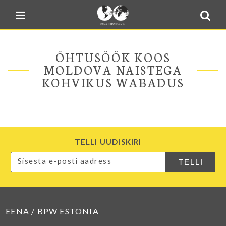
Blogi
Sulge menüü
E-pood
Kontakt
ÕHTUSÖÖK KOOS
Minu BPW
MOLDOVA NAISTEGA
KOHVIKUS WABADUS
In English
TELLI UUDISKIRI
EENA / BPW ESTONIA