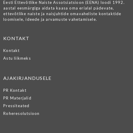
Eesti Ettevõtlike Naiste Assotsiatsioon (EENA) loodi 1992.
aastal eesmärgiga aidata kaasa oma erialal pädevate,
ettevõtlike naiste ja naisjuhtide omavaheliste kontaktide
loomisele, ideede ja arvamuste vahetamisele.
KONTAKT
Kontakt
Astu liikmeks
AJAKIRJANDUSELE
PR Kontakt
PR Materjalid
Pressiteated
Roheresolutsioon