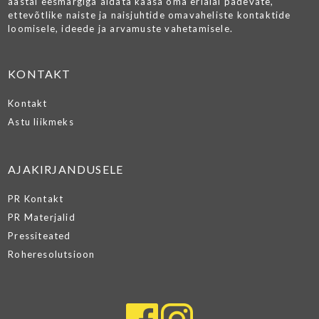
aastal eesmärgiga aidata kaasa oma erialal pädevate,
ettevõtlike naiste ja naisjuhtide omavaheliste kontaktide
loomisele, ideede ja arvamuste vahetamisele.
KONTAKT
Kontakt
Astu liikmeks
AJAKIRJANDUSELE
PR Kontakt
PR Materjalid
Pressiteated
Roheresolutsioon