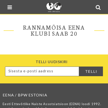
Blogi
Sulge menüü
E-pood
Kontakt
RANNAMÕISA EENA
Minu BPW
KLUBI SAAB 20
In English
TELLI UUDISKIRI
EENA / BPW ESTONIA
Eesti Ettevõtlike Naiste Assotsiatsioon (EENA) loodi 1992.