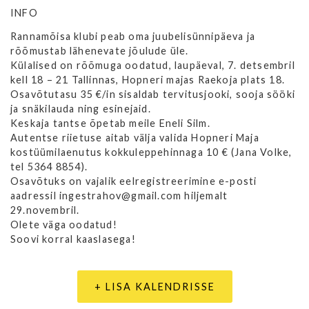
INFO
Rannamõisa klubi peab oma juubelisünnipäeva ja
rõõmustab lähenevate jõulude üle.
Külalised on rõõmuga oodatud, laupäeval, 7. detsembril
kell 18 – 21 Tallinnas, Hopneri majas Raekoja plats 18.
Osavõtutasu 35 €/in sisaldab tervitusjooki, sooja sööki
ja snäkilauda ning esinejaid.
Keskaja tantse õpetab meile Eneli Silm.
Autentse riietuse aitab välja valida Hopneri Maja
kostüümilaenutus kokkuleppehinnaga 10 € (Jana Volke,
tel 5364 8854).
Osavõtuks on vajalik eelregistreerimine e-posti
aadressil ingestrahov@gmail.com hiljemalt
29.novembril.
Olete väga oodatud!
Soovi korral kaaslasega!
+ LISA KALENDRISSE