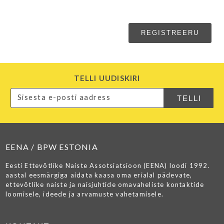
TELLI UUDISKIRI
EENA / BPW ESTONIA
Eesti Ettevõtlike Naiste Assotsiatsioon (EENA) loodi 1992.
aastal eesmärgiga aidata kaasa oma erialal pädevate,
ettevõtlike naiste ja naisjuhtide omavaheliste kontaktide
loomisele, ideede ja arvamuste vahetamisele.