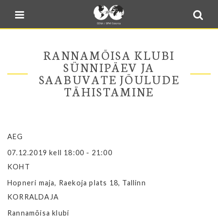
Blogi
Sulge menüü
E-pood
Kontakt
RANNAMÕISA KLUBI
Minu BPW
SÜNNIPÄEV JA
SAABUVATE JÕULUDE
In English
TÄHISTAMINE
AEG
07.12.2019 kell 18:00 - 21:00
KOHT
Hopneri maja, Raekoja plats 18, Tallinn
KORRALDAJA
Rannamõisa klubi