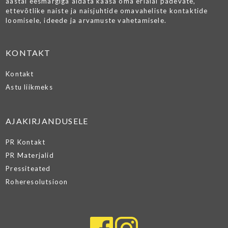
aastal eesmärgiga aidata kaasa oma erialal pädevate,
ettevõtlike naiste ja naisjuhtide omavaheliste kontaktide
loomisele, ideede ja arvamuste vahetamisele.
KONTAKT
Kontakt
Astu liikmeks
AJAKIRJANDUSELE
PR Kontakt
PR Materjalid
Pressiteated
Roheresolutsioon