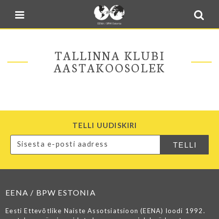
Blogi
Sulge menüü
E-pood
Kontakt
TALLINNA KLUBI
Minu BPW
AASTAKOOSOLEK
In English
TELLI UUDISKIRI
EENA / BPW ESTONIA
Eesti Ettevõtlike Naiste Assotsiatsioon (EENA) loodi 1992.