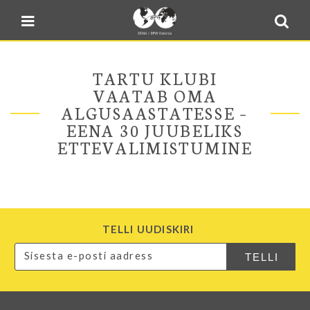
Blogi
Sulge menüü
E-pood
Kontakt
TARTU KLUBI
Minu BPW
VAATAB OMA
ALGUSAASTATESSE –
In English
EENA 30 JUUBELIKS
ETTEVALIMISTUMINE
TELLI UUDISKIRI