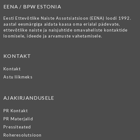
EENA / BPW ESTONIA
Eesti Ettevõtlike Naiste Assotsiatsioon (EENA) loodi 1992.
aastal eesmärgiga aidata kaasa oma erialal pädevate,
ettevõtlike naiste ja naisjuhtide omavaheliste kontaktide
loomisele, ideede ja arvamuste vahetamisele.
KONTAKT
Kontakt
Astu liikmeks
AJAKIRJANDUSELE
PR Kontakt
PR Materjalid
Pressiteated
Roheresolutsioon