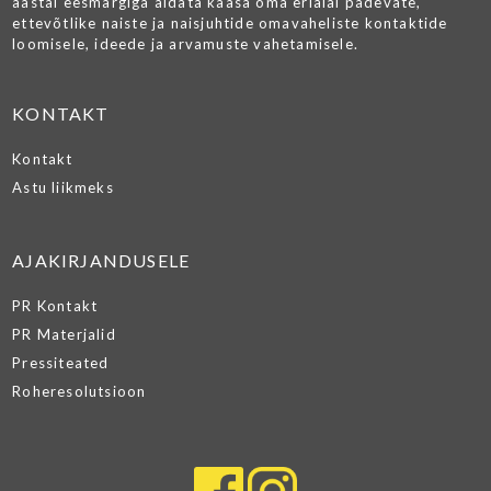
aastal eesmärgiga aidata kaasa oma erialal pädevate,
ettevõtlike naiste ja naisjuhtide omavaheliste kontaktide
loomisele, ideede ja arvamuste vahetamisele.
KONTAKT
Kontakt
Astu liikmeks
AJAKIRJANDUSELE
PR Kontakt
PR Materjalid
Pressiteated
Roheresolutsioon