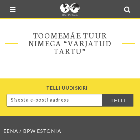
Blogi
Sulge menüü
E-pood
Kontakt
TOOMEMÄE TUUR
Minu BPW
NIMEGA “VARJATUD
TARTU”
In English
TELLI UUDISKIRI
EENA / BPW ESTONIA