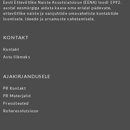
Eesti Ettevõtlike Naiste Assotsiatsioon (EENA) loodi 1992.
aastal eesmärgiga aidata kaasa oma erialal pädevate,
ettevõtlike naiste ja naisjuhtide omavaheliste kontaktide
loomisele, ideede ja arvamuste vahetamisele.
KONTAKT
Kontakt
Astu liikmeks
AJAKIRJANDUSELE
PR Kontakt
PR Materjalid
Pressiteated
Roheresolutsioon