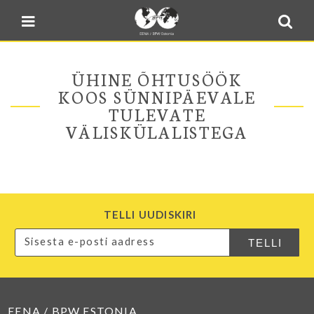
Blogi
Sulge menüü
E-pood
Kontakt
ÜHINE ÕHTUSÖÖK
Minu BPW
KOOS SÜNNIPÄEVALE
TULEVATE
In English
VÄLISKÜLALISTEGA
TELLI UUDISKIRI
EENA / BPW ESTONIA