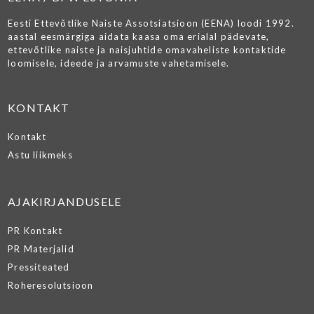
Eesti Ettevõtlike Naiste Assotsiatsioon (EENA) loodi 1992.
aastal eesmärgiga aidata kaasa oma erialal pädevate,
ettevõtlike naiste ja naisjuhtide omavaheliste kontaktide
loomisele, ideede ja arvamuste vahetamisele.
KONTAKT
Kontakt
Astu liikmeks
AJAKIRJANDUSELE
PR Kontakt
PR Materjalid
Pressiteated
Roheresolutsioon