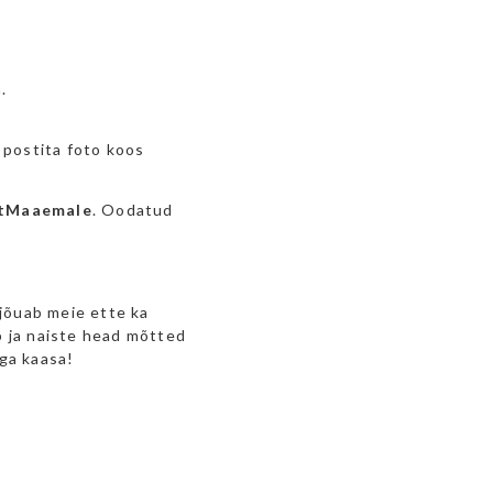
.
 postita foto koos
ltMaaemale
. Oodatud
 jõuab meie ette ka
b ja naiste head mõtted
ga kaasa!