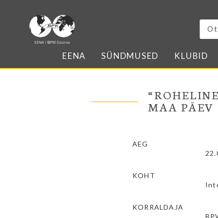
EENA
SÜNDMUSED
KLUBID
“ROHELIN
MAA PÄEV
AEG
22.
KOHT
Int
KORRALDAJA
BPW