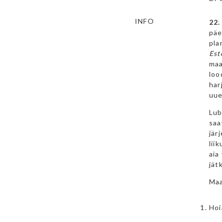
INFO
22.
päe
pla
Est
maa
loo
har
uue
Lub
saa
jär
lii
aia
jät
Maa
Hoi