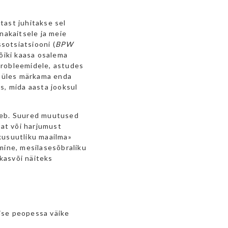
stast juhitakse sel
nakaitsele ja meie
sotsiatsiooni (
BPW
õiki kaasa osalema
 probleemidele, astudes
i üles märkama enda
, mida aasta jooksul
äheb. Suured muutused
kat või harjumust
tkusuutliku maailma»
umine, mesilasesõbraliku
kasvõi näiteks
 ise peopessa väike