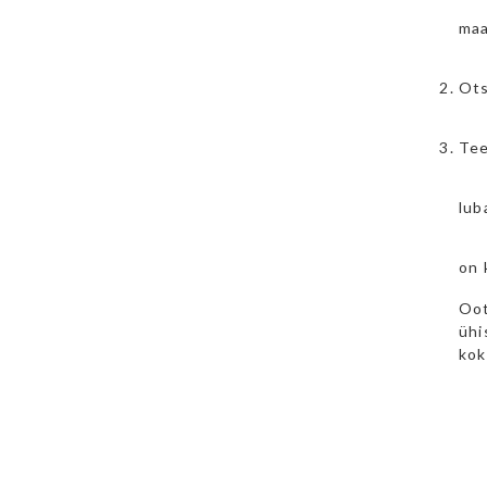
maa
Ots
Tee
lub
on 
Oot
ühi
kok