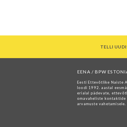
TELLI UUDI
EENA / BPW ESTONI
Eesti Ettevõtlike Naiste 
loodi 1992. aastal eesmä
erialal pädevate, ettevõtl
omavaheliste kontaktide 
arvamuste vahetamisele.