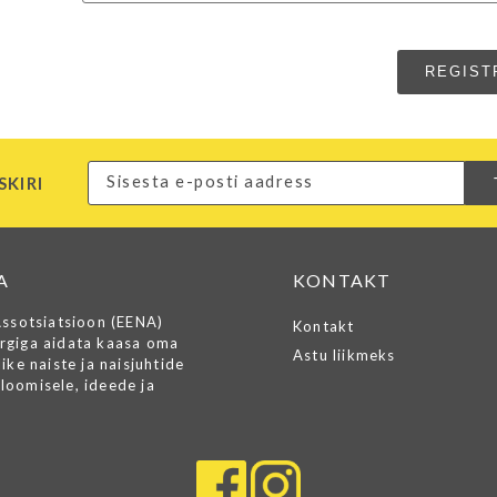
SKIRI
A
KONTAKT
Assotsiatsioon (EENA)
Kontakt
rgiga aidata kaasa oma
Astu liikmeks
ike naiste ja naisjuhtide
loomisele, ideede ja