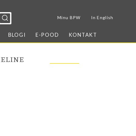
Sulge menüü
Minu BPW
In English
BLOGI
E-POOD
KONTAKT
ELINE