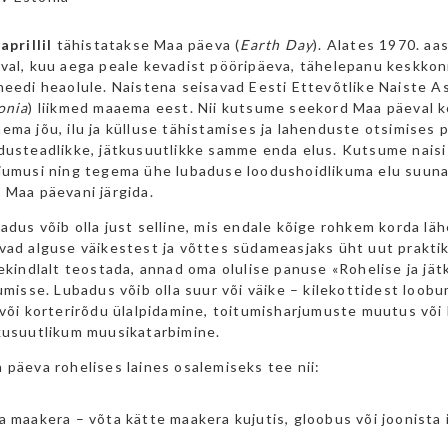
 aprillil
tähistatakse Maa päeva (
Earth Day
). Alates 1970. aa
val, kuu aega peale kevadist pööripäeva, tähelepanu keskkon
needi heaolule. Naistena seisavad Eesti Ettevõtlike Naiste As
onia
) liikmed maaema eest. Nii kutsume seekord Maa päeval k
ema jõu, ilu ja külluse tähistamises ja lahenduste otsimises
dusteadlikke, jätkusuutlikke samme enda elus. Kutsume nais
jumusi ning tegema ühe lubaduse loodushoidlikuma elu suunas
 Maa päevani järgida.
adus võib olla just selline, mis endale kõige rohkem korda l
vad alguse väikestest ja võttes südameasjaks üht uut prakti
jekindlalt teostada, annad oma olulise panuse «Rohelise ja jä
kumisse. Lubadus võib olla suur või väike – kilekottidest loob
 või korterirõdu ülalpidamine, toitumisharjumuste muutus või 
kusuutlikum muusikatarbimine.
 päeva rohelises laines osalemiseks tee nii:
a maakera – võta kätte maakera kujutis, gloobus või joonista