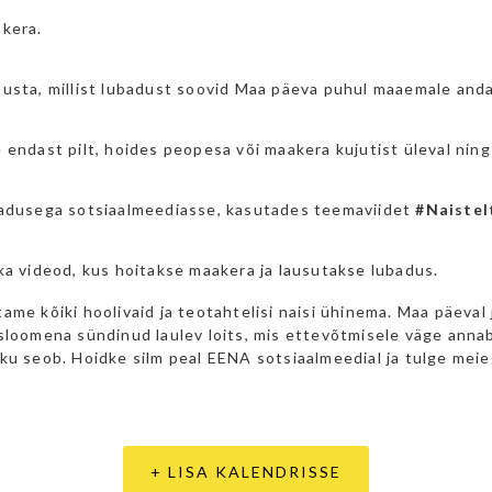
kera.
usta, millist lubadust soovid Maa päeva puhul maaemale anda
 endast pilt, hoides peopesa või maakera kujutist üleval ning
adusega sotsiaalmeediasse, kasutades teemaviidet
#Naiste
ka videod, kus hoitakse maakera ja lausutakse lubadus.
ame kõiki hoolivaid ja teotahtelisi naisi ühinema. Maa päeval
sloomena sündinud laulev loits, mis ettevõtmisele väge anna
ku seob. Hoidke silm peal EENA sotsiaalmeedial ja tulge meie
+ LISA KALENDRISSE