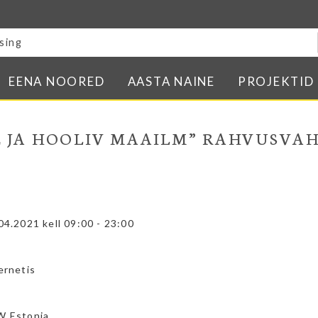
Blogi
E-pood
Kontakt
EENA NOORED
AASTA NAINE
PROJEKTID
Minu BPW
In English
E JA HOOLIV MAAILM” RAHVUSVAH
04.2021 kell 09:00 - 23:00
ernetis
 Estonia