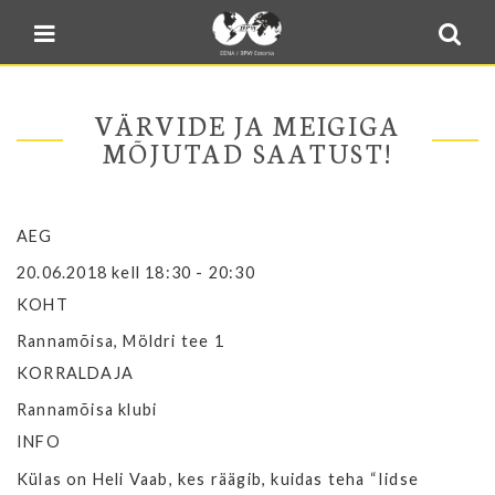
Blogi
Sulge menüü
E-pood
Kontakt
VÄRVIDE JA MEIGIGA
Minu BPW
MÕJUTAD SAATUST!
In English
AEG
20.06.2018 kell 18:30 - 20:30
KOHT
Rannamõisa, Möldri tee 1
KORRALDAJA
Rannamõisa klubi
INFO
Külas on Heli Vaab, kes räägib, kuidas teha “Iidse