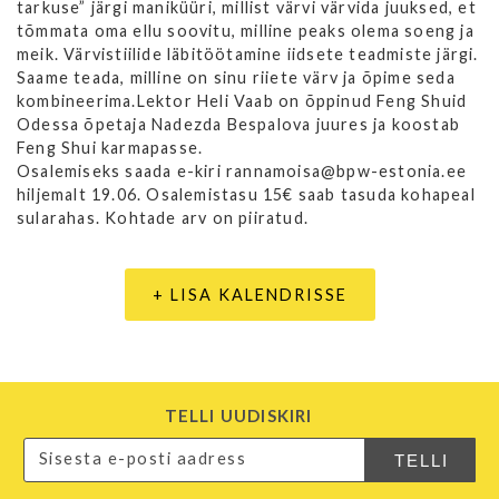
tarkuse” järgi maniküüri, millist värvi värvida juuksed, et
tõmmata oma ellu soovitu, milline peaks olema soeng ja
meik. Värvistiilide läbitöötamine iidsete teadmiste järgi.
Saame teada, milline on sinu riiete värv ja õpime seda
kombineerima.Lektor Heli Vaab on õppinud Feng Shuid
Odessa õpetaja Nadezda Bespalova juures ja koostab
Feng Shui karmapasse.
Osalemiseks saada e-kiri rannamoisa@bpw-estonia.ee
hiljemalt 19.06. Osalemistasu 15€ saab tasuda kohapeal
sularahas. Kohtade arv on piiratud.
+ LISA KALENDRISSE
TELLI UUDISKIRI