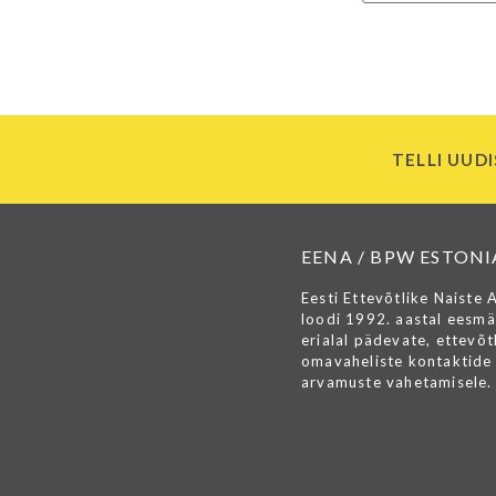
TELLI UUDI
EENA / BPW ESTONI
Eesti Ettevõtlike Naiste 
loodi 1992. aastal eesmä
erialal pädevate, ettevõtl
omavaheliste kontaktide 
arvamuste vahetamisele.