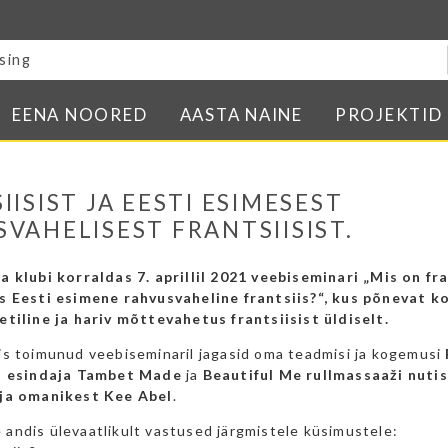
Blogi
E-pood
Kontakt
EENA NOORED
AASTA NAINE
PROJEKTID
Minu BPW
In English
IISIST JA EESTI ESIMESEST
VAHELISEST FRANTSIISIST.
a klubi korraldas 7. aprillil 2021 veebiseminari „Mis on fra
s Eesti esimene rahvusvaheline frantsiis?“, kus põnevat 
etiline ja hariv mõttevahetus frantsiisist üldiselt.
is toimunud veebiseminaril jagasid oma teadmisi ja kogemusi
ti esindaja Tambet Made
ja
Beautiful Me rullmassaaži nutis
 ja omanikest Kee Abel
.
andis ülevaatlikult vastused järgmistele küsimustele: