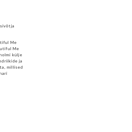
isivõtja
tiful Me
utiful Me
holmi külje
driikide ja
ta, millised
nari