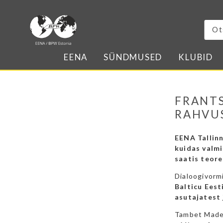
EENA
SÜNDMUSED
KLUBID
FRANTS
RAHVUS
EENA Tallinn
kuidas valmi
saatis teore
Dialoogivorm
Balticu Ees
asutajatest
Tambet Made 