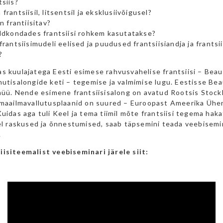
tsiis?
frantsiisil, litsentsil ja eksklusiivõigusel?
on frantiisitav?
aldkondades frantsiisi rohkem kasutatakse?
 frantsiisimudeli eelised ja puudused frantsiisiandja ja frantsi
?
s kuulajatega Eesti esimese rahvusvahelise frantsiisi – Beau
nutisalongide keti – tegemise ja valmimise lugu. Eestisse Bea
 müü. Nende esimene frantsiisisalong on avatud Rootsis Stock
d maailmavallutusplaanid on suured – Euroopast Ameerika Ühen
Kuidas aga tuli Keel ja tema tiimil mõte frantsiisi tegema haka
eel raskused ja õnnestumised, saab täpsemini teada veebisemi
.
iisiteemalist veebiseminari järele siit: