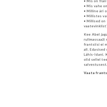
• Mis on fran
• Mis vahe on 
• Milline äri 
• Millistes v
• Millised on
vaatevinklist
Kee Abel jaga
rullmassaaži 
frantsiisi ei
all. Edasise
Lähis-Idani. 
olid sellel t
salvestusest
Vaata frants