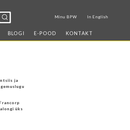
Sulge menüü
Minu BPW
In English
BLOGI
E-POOD
KONTAKT
ntsiis ja
kogemuslugu
Francorp
alongi üks