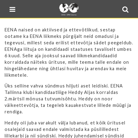
Blogi
Sulge menüü
E-pood
Kontakt
EENA naised on aktiivsed ja ettevõtlikud, sestap
ootame ka EENA liikmeks pürgijalt neid omadusi ja
Minu BPW
tegevusi, millest seda erilist ettevõtja sädet peegeldub.
EENAga liituja on kandidaadi staatuses tavaliselt umbes
In English
6 kuud. Selle aja jooksul saavad liikmekandidaadid
korraldada näiteks ürituse, mille teema talle endale on
hingelähedane ning ühtlasi huvitav ja arendav ka meie
liikmetele.
Üks selline vahva sündmus hiljuti aset leidiski. EENA
Tallinna klubi kandidaatliige Heddy Aljas korraldas
2.märtsil mõnusa tutvumisõhtu. Heddy on noor
väikeettevõtja, ta tegeleb kauakestvate lillede müügi ja
rendiga.
Heddy oli juba varakult välja lubanud, et kõik üritusel
osalejaid saavad endale valmistada ka püsililledest
lillekarbi ja nii sündiski. Heddy juhendamisel sündisid