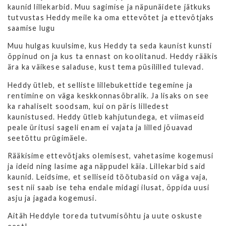
kaunid lillekarbid. Muu sagimise ja näpunäidete jätkuks
tutvustas Heddy meile ka oma ettevõtet ja ettevõtjaks
saamise lugu
Muu hulgas kuulsime, kus Heddy ta seda kaunist kunsti
õppinud on ja kus ta ennast on koolitanud. Heddy rääkis
ära ka väikese saladuse, kust tema püsililled tulevad.
Heddy ütleb, et selliste lillebukettide tegemine ja
rentimine on väga keskkonnasõbralik. Ja lisaks on see
ka rahaliselt soodsam, kui on päris lilledest
kaunistused. Heddy ütleb kahjutundega, et viimaseid
peale üritusi sageli enam ei vajata ja lilled jõuavad
seetõttu prügimäele.
Rääkisime ettevõtjaks olemisest, vahetasime kogemusi
ja ideid ning lasime aga näppudel käia. Lillekarbid said
kaunid. Leidsime, et selliseid töötubasid on väga vaja,
sest nii saab ise teha endale midagi ilusat, õppida uusi
asju ja jagada kogemusi.
Aitäh Heddyle toreda tutvumisõhtu ja uute oskuste