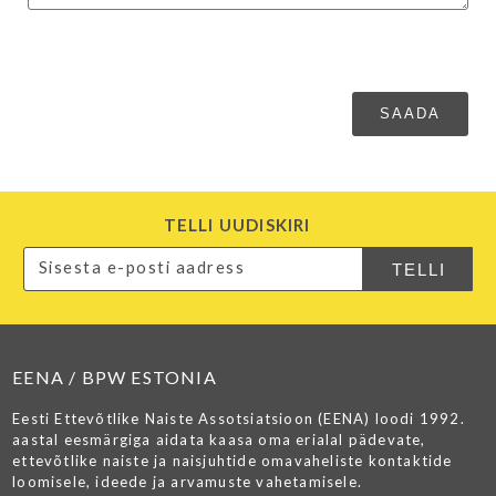
TELLI UUDISKIRI
EENA / BPW ESTONIA
Eesti Ettevõtlike Naiste Assotsiatsioon (EENA) loodi 1992.
aastal eesmärgiga aidata kaasa oma erialal pädevate,
ettevõtlike naiste ja naisjuhtide omavaheliste kontaktide
loomisele, ideede ja arvamuste vahetamisele.