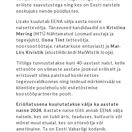
eriliste saavutustega ning kes on Eesti naistele
eeskujuks nende püüdlustes.
Lisaks kuulutab EENA välja aasta noore
naisettevõtja. Tänavused kandidaadid on
Kristina
Mering
(MTÜ Nähtamatud Loomad asutaja ja
tegevjuht),
Ilona Tint
(ettevõtja,
noorsootöötaja, rahatarkuse entusiast) ja
Mai-
Liis Kivistik
(elustiilibrändi MaiWistik looja).
Tiitliga tunnustatakse kuni 40-aastast naist, kelle
ettevõte on viimaste aastate jooksul eriliselt ja
eristuvalt silma paistnud konkreetses
tegevusvaldkonnas ning leidnud märkimisväärse
klientide poolehoiu või esiletõstmise
koostööpartnerite poolt.
Eriüllatusena kuulutatakse välja ka aastate
naine 2024.
Aastate naise tiitli annab EENA välja
naisele, kes on tubli äris, teaduses, kultuuris või
mõnel muul elualal, kes on ettevõtja või
ametinaine. Ta on Eesti Vabariigi kodanik,