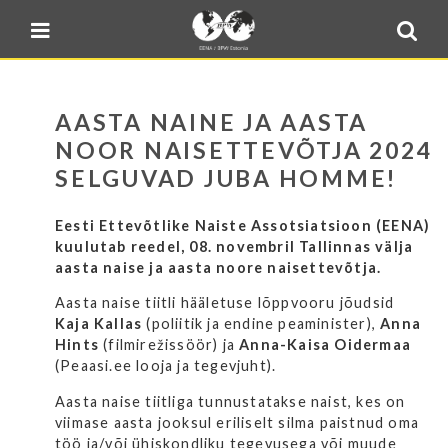
Blogi
Sulge menüü
E-pood
Kontakt
AASTA NAINE JA AASTA
Minu BPW
NOOR NAISETTEVÕTJA 2024
SELGUVAD JUBA HOMME!
In English
Eesti Ettevõtlike Naiste Assotsiatsioon (EENA)
kuulutab reedel, 08. novembril Tallinnas välja
aasta naise ja aasta noore naisettevõtja.
Aasta naise tiitli hääletuse lõppvooru jõudsid
Kaja Kallas
(poliitik ja endine peaminister),
Anna
Hints
(filmirežissöör) ja
Anna-Kaisa Oidermaa
(Peaasi.ee looja ja tegevjuht).
Aasta naise tiitliga tunnustatakse naist, kes on
viimase aasta jooksul eriliselt silma paistnud oma
töö ja/või ühiskondliku tegevusega või muude