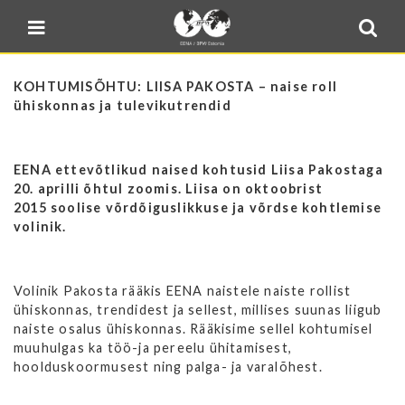
Blogi
Sulge menüü
E-pood
Kontakt
KOHTUMISÕHTU: LIISA PAKOSTA – naise roll
ühiskonnas ja tulevikutrendid
Minu BPW
In English
EENA ettevõtlikud naised kohtusid Liisa Pakostaga
20. aprilli õhtul zoomis. Liisa on oktoobrist
2015 soolise võrdõiguslikkuse ja võrdse kohtlemise
volinik.
Volinik Pakosta rääkis EENA naistele naiste rollist
ühiskonnas, trendidest ja sellest, millises suunas liigub
naiste osalus ühiskonnas. Rääkisime sellel kohtumisel
muuhulgas ka töö-ja pereelu ühitamisest,
hoolduskoormusest ning palga- ja varalõhest.