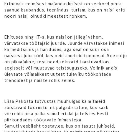
Erinevalt eelmisest majanduskriisist on seekord pihta
saanud kaubandus, teenindus, turism, kus on naisi, eriti
noori naisi, olnudki meestest rohkem.
Ehituses ning IT-s, kus naisi on jällegi vähem,
värvatakse töötajaid juurde. Juurde värvatakse inimesi
ka meditsiinis ja hariduses, aga seal on suur osa
naistest juba tööl, kes neid ameteid tunnevad. See mõju
on pikaajaline, sest need sektorid taastuvad kas
aeglaselt või muutuvad teistsuguseks. Volinik andis
ülevaate võimalikest uutest tuleviku töökohtade
trendidest ja naiste rollis selles.
Liisa Pakosta tutvustas muuhulgas ka mitmeid
abistavaid tööriistu, nt palgad.stat.ee, kus saab
võrrelda oma palka samal erialal ja teistes Eesti
piirkondades töötavate inimestega.
Samuti veebileht toetav.ee, kus on tasuta juhiseid,