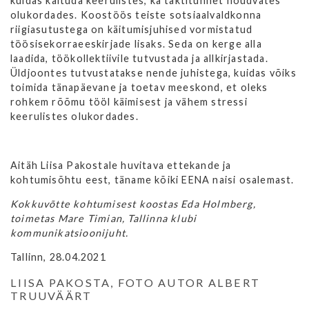
kuidas käituda keerulistes, ka taktitunnet nõudvates
olukordades. Koostöös teiste sotsiaalvaldkonna
riigiasutustega on käitumisjuhised vormistatud
töösisekorraeeskirjade lisaks. Seda on kerge alla
laadida, töökollektiivile tutvustada ja allkirjastada.
Üldjoontes tutvustatakse nende juhistega, kuidas võiks
toimida tänapäevane ja toetav meeskond, et oleks
rohkem rõõmu tööl käimisest ja vähem stressi
keerulistes olukordades.
Aitäh Liisa Pakostale huvitava ettekande ja
kohtumisõhtu eest, täname kõiki EENA naisi osalemast.
Kokkuvõtte kohtumisest koostas Eda Holmberg,
toimetas Mare Timian, Tallinna klubi
kommunikatsioonijuht.
Tallinn, 28.04.2021
LIISA PAKOSTA, FOTO AUTOR ALBERT
TRUUVÄÄRT