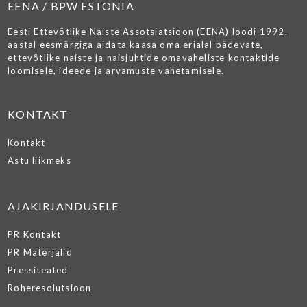
EENA / BPW ESTONIA
Eesti Ettevõtlike Naiste Assotsiatsioon (EENA) loodi 1992.
aastal eesmärgiga aidata kaasa oma erialal pädevate,
ettevõtlike naiste ja naisjuhtide omavaheliste kontaktide
loomisele, ideede ja arvamuste vahetamisele.
KONTAKT
Kontakt
Astu liikmeks
AJAKIRJANDUSELE
PR Kontakt
PR Materjalid
Pressiteated
Roheresolutsioon