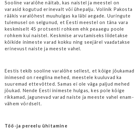
Sooline varalõhe näitab, kas naistel ja meestel on
varasid kogutud erinevalt või ühepalju. Volinik Pakosta
rääkis varalõhest muuhulgas ka läbi aegade. Uuringute
tulemusel on selgunud, et Eesti meestel on täna vara
keskmiselt 45 protsenti rohkem ehk peaaegu poole
rohkem kui naistel. Keskmise arvutamiseks liidetakse
kõikide inimeste varad kokku ning seejärel vaadatakse
erinevust naiste ja meeste vahel.
Eestis tekib sooline varalõhe sellest, et kõige jõukamad
inimesed on reeglina mehed, meestele kuuluvad ka
suuremad ettevõtted. Samas ei ole väga paljud mehed
jõukad. Nende Eesti inimeste hulgas, kes pole kõige
rikkamad, jagunevad varad naiste ja meeste vahel enam-
vähem võrdselt.
Töö-ja pereelu ühitamine