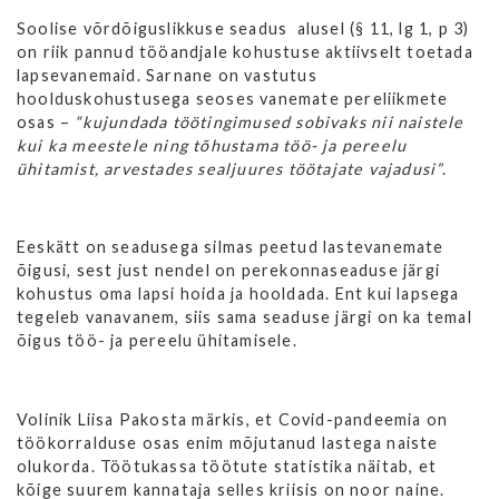
Soolise võrdõiguslikkuse seadus alusel (§ 11, lg 1, p 3)
on riik pannud tööandjale kohustuse aktiivselt toetada
lapsevanemaid. Sarnane on vastutus
hoolduskohustusega seoses vanemate pereliikmete
osas –
“kujundada töötingimused sobivaks nii naistele
kui ka meestele ning tõhustama töö- ja pereelu
ühitamist, arvestades sealjuures töötajate vajadusi”
.
Eeskätt on seadusega silmas peetud lastevanemate
õigusi, sest just nendel on perekonnaseaduse järgi
kohustus oma lapsi hoida ja hooldada. Ent kui lapsega
tegeleb vanavanem, siis sama seaduse järgi on ka temal
õigus töö- ja pereelu ühitamisele.
Volinik Liisa Pakosta märkis, et Covid-pandeemia on
töökorralduse osas enim mõjutanud lastega naiste
olukorda. Töötukassa töötute statistika näitab, et
kõige suurem kannataja selles kriisis on noor naine.