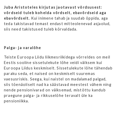
Juba Aristoteles kirjutas jaotavast võrdsusest:
võrdseid tuleb kohelda võrdselt, ebavõrdseid aga
ebavõrdselt.
Kui inimene tahab ja suudab õppida, aga
teda takistavad temast endast mitteolenevad asjaolud,
siis need takistused tuleb kõrvaldada.
Palga- ja varalõhe
Teiste Euroopa Liidu liikmesriikidega võrreldes on meil
Eestis sooline sissetulekute lõhe veidi väiksem kui
Euroopa Liidus keskmiselt. Sissetulekute lõhe tähendab
paraku seda, et naised on keskmiselt suuremas
vaesusriskis. Seega, kui naistel on madalamad palgad,
siis tõenäoliselt nad ka säästavad meestest vähem ning
nende pensionivarad on väiksemad, mistõttu kandub
praegune palga- ja rikkuselõhe teravalt üle ka
pensioniikka.