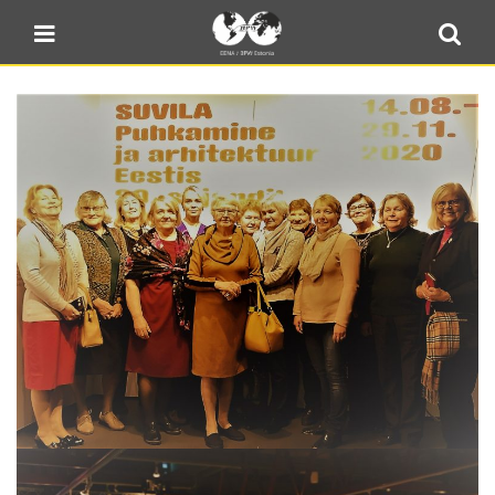
Blogi
Sulge menüü
E-pood
Kontakt
Minu BPW
In English