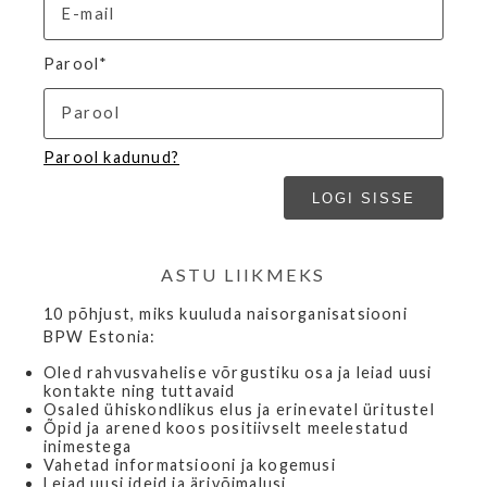
Parool*
Parool kadunud?
ASTU LIIKMEKS
10 põhjust, miks kuuluda naisorganisatsiooni
BPW Estonia:
Oled rahvusvahelise võrgustiku osa ja leiad uusi
kontakte ning tuttavaid
Osaled ühiskondlikus elus ja erinevatel üritustel
Õpid ja arened koos positiivselt meelestatud
inimestega
Vahetad informatsiooni ja kogemusi
Leiad uusi ideid ja ärivõimalusi