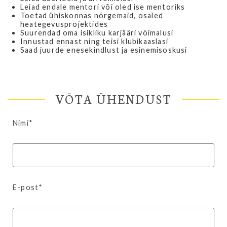
Leiad endale mentori või oled ise mentoriks
Toetad ühiskonnas nõrgemaid, osaled
heategevusprojektides
Suurendad oma isikliku karjääri võimalusi
Innustad ennast ning teisi klubikaaslasi
Saad juurde enesekindlust ja esinemisoskusi
VÕTA ÜHENDUST
Nimi*
E-post*