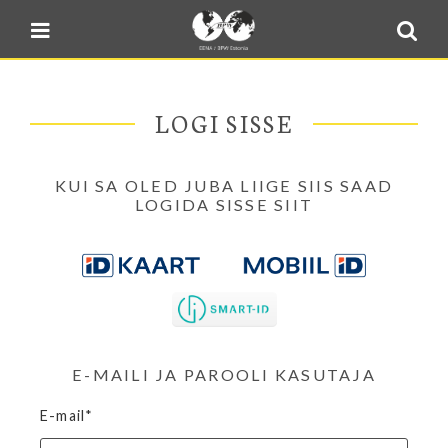
Blogi
Sulge menüü
E-pood
Kontakt
LOGI SISSE
Minu BPW
In English
KUI SA OLED JUBA LIIGE SIIS SAAD
LOGIDA SISSE SIIT
E-MAILI JA PAROOLI KASUTAJA
E-mail*