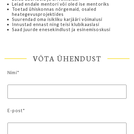
Leiad endale mentori või oled ise mentoriks
Toetad ühiskonnas nõrgemaid, osaled
heategevusprojektides
Suurendad oma isikliku karjääri võimalusi
Innustad ennast ning teisi klubikaaslasi
Saad juurde enesekindlust ja esinemisoskusi
VÕTA ÜHENDUST
Nimi*
E-post*