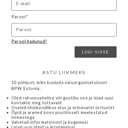
Parool*
Parool kadunud?
ASTU LIIKMEKS
10 põhjust, miks kuuluda naisorganisatsiooni
BPW Estonia:
Oled rahvusvahelise võrgustiku osa ja leiad uusi
kontakte ning tuttavaid
Osaled ühiskondlikus elus ja erinevatel üritustel
Õpid ja arened koos positiivselt meelestatud
inimestega
Vahetad informatsiooni ja kogemusi
Leiad uusi ideid ja ärivõimalusi