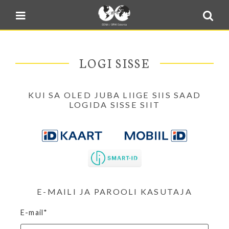
Blogi
Sulge menüü
E-pood
Kontakt
LOGI SISSE
Minu BPW
In English
KUI SA OLED JUBA LIIGE SIIS SAAD
LOGIDA SISSE SIIT
E-MAILI JA PAROOLI KASUTAJA
E-mail*