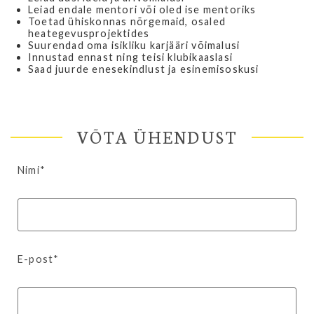
Leiad endale mentori või oled ise mentoriks
Toetad ühiskonnas nõrgemaid, osaled
heategevusprojektides
Suurendad oma isikliku karjääri võimalusi
Innustad ennast ning teisi klubikaaslasi
Saad juurde enesekindlust ja esinemisoskusi
VÕTA ÜHENDUST
Nimi*
E-post*