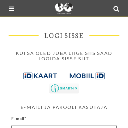
Blogi
Sulge menüü
E-pood
Kontakt
LOGI SISSE
Minu BPW
In English
KUI SA OLED JUBA LIIGE SIIS SAAD
LOGIDA SISSE SIIT
E-MAILI JA PAROOLI KASUTAJA
E-mail*