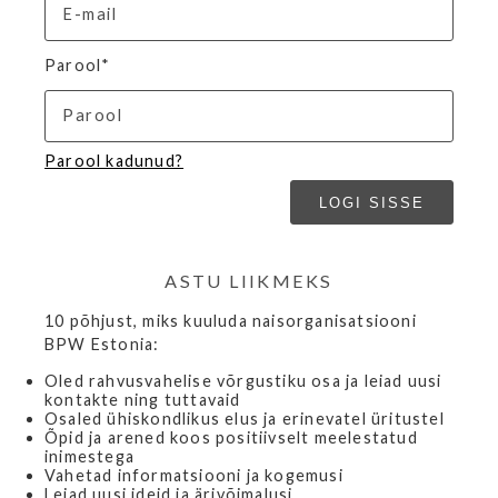
Parool*
Parool kadunud?
ASTU LIIKMEKS
10 põhjust, miks kuuluda naisorganisatsiooni
BPW Estonia:
Oled rahvusvahelise võrgustiku osa ja leiad uusi
kontakte ning tuttavaid
Osaled ühiskondlikus elus ja erinevatel üritustel
Õpid ja arened koos positiivselt meelestatud
inimestega
Vahetad informatsiooni ja kogemusi
Leiad uusi ideid ja ärivõimalusi