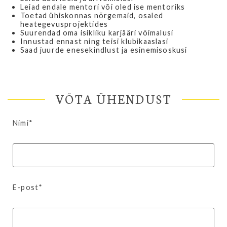
Leiad endale mentori või oled ise mentoriks
Toetad ühiskonnas nõrgemaid, osaled
heategevusprojektides
Suurendad oma isikliku karjääri võimalusi
Innustad ennast ning teisi klubikaaslasi
Saad juurde enesekindlust ja esinemisoskusi
VÕTA ÜHENDUST
Nimi*
E-post*