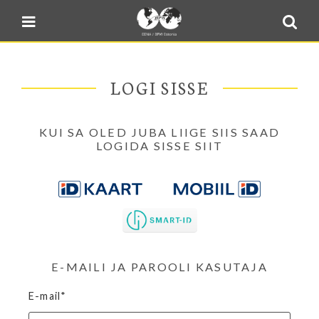
Blogi
Sulge menüü
E-pood
Kontakt
LOGI SISSE
Minu BPW
In English
KUI SA OLED JUBA LIIGE SIIS SAAD
LOGIDA SISSE SIIT
E-MAILI JA PAROOLI KASUTAJA
E-mail*