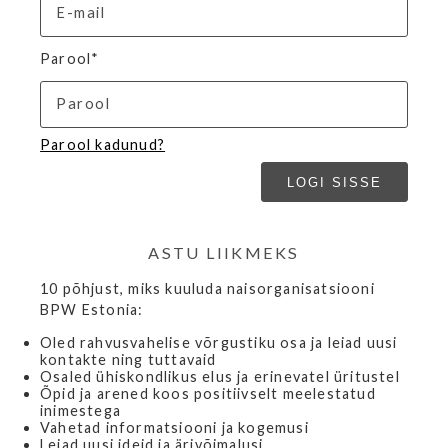
Parool*
Parool kadunud?
ASTU LIIKMEKS
10 põhjust, miks kuuluda naisorganisatsiooni
BPW Estonia:
Oled rahvusvahelise võrgustiku osa ja leiad uusi
kontakte ning tuttavaid
Osaled ühiskondlikus elus ja erinevatel üritustel
Õpid ja arened koos positiivselt meelestatud
inimestega
Vahetad informatsiooni ja kogemusi
Leiad uusi ideid ja ärivõimalusi