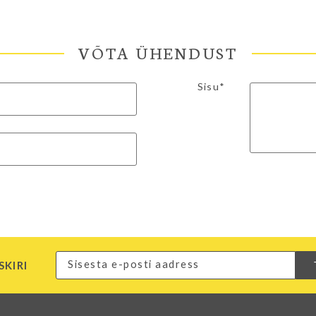
VÕTA ÜHENDUST
Sisu*
SKIRI