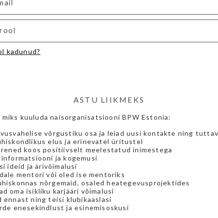
ol kadunud?
ASTU LIIKMEKS
, miks kuuluda naisorganisatsiooni BPW Estonia:
vusvahelise võrgustiku osa ja leiad uusi kontakte ning tutta
hiskondlikus elus ja erinevatel üritustel
arened koos positiivselt meelestatud inimestega
informatsiooni ja kogemusi
i ideid ja ärivõimalusi
dale mentori või oled ise mentoriks
ühiskonnas nõrgemaid, osaled heategevusprojektides
d oma isikliku karjääri võimalusi
 ennast ning teisi klubikaaslasi
rde enesekindlust ja esinemisoskusi