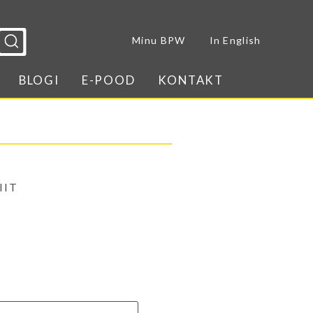
Sulge menüü
Minu BPW
In English
BLOGI
E-POOD
KONTAKT
IIT