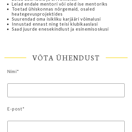
Leiad endale mentori või oled ise mentoriks
Toetad ühiskonnas nõrgemaid, osaled
heategevusprojektides
Suurendad oma isikliku karjääri võimalusi
Innustad ennast ning teisi klubikaaslasi
Saad juurde enesekindlust ja esinemisoskusi
VÕTA ÜHENDUST
Nimi*
E-post*