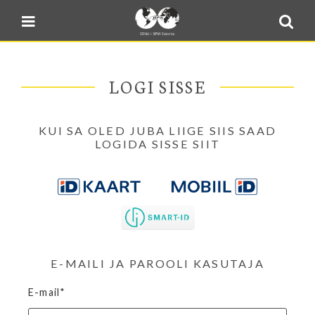
Blogi
Sulge menüü
E-pood
Kontakt
LOGI SISSE
Minu BPW
In English
KUI SA OLED JUBA LIIGE SIIS SAAD
LOGIDA SISSE SIIT
E-MAILI JA PAROOLI KASUTAJA
E-mail*