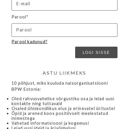
Parool*
Parool kadunud?
ASTU LIIKMEKS
10 põhjust, miks kuuluda naisorganisatsiooni
BPW Estonia:
Oled rahvusvahelise võrgustiku osa ja leiad uusi
kontakte ning tuttavaid
Osaled ühiskondlikus elus ja erinevatel üritustel
Õpid ja arened koos positiivselt meelestatud
inimestega
Vahetad informatsiooni ja kogemusi
Leiad uusi ideid ja ärivõimalusi